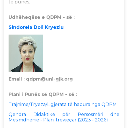
të punës.
Udhëheqëse e QDPM - së :
Sindorela Doli Kryeziu
Email :
qdpm@uni-gjk.org
Plani i Punës së QDPM - së :
Trajnime/Tryeza/Ligjerata të hapura nga QDPM
Qendra Didaktike për Përsosmëri dhe
Mësimdhënie - Plani trevjeçar (2023 - 2026)