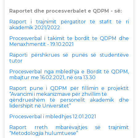
Raportet dhe procesverbalet e QDPM - së:
Raport i trajnimit përgatitor të stafit të ri
akademik 2021/2022
Procesverbal i takimit te bordit te QDPM dhe
Menaxhmentit - 19.10.2021
Raporti përshkrues së punës së studentëve
tutor
Procesverbal nga mbledhja e Bordit të QDPM,
mbajtur me 16.02.2021, në ora 13.30
Raport pune i QDPM për fillimin e projektit
“Avancimi i mekanizmave për zhvillim të
qëndrueshëm të personelit akademik dhe
lidershipit në Universitet”
Procesverbal i mbledhjes 12.01.2021
Raport rreth mbarëvajtjes së trajnimit
“Metodologjia hulumtuese’’