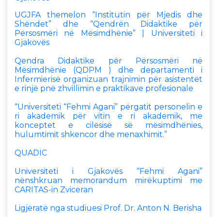
UGJFA themelon “Institutin për Mjedis dhe
Shëndet” dhe “Qendrën Didaktike për
Përsosmëri në Mësimdhënie” | Universiteti i
Gjakovës
Qendra Didaktike për Përsosmëri në
Mësimdhënie (QDPM ) dhe departamenti i
Infermierisë organizuan trajnimin për asistentët
e rinjë pnë zhvillimin e praktikave profesionale
“Universiteti “Fehmi Agani” përgatit personelin e
ri akademik për vitin e ri akademik, me
konceptet e cilësisë së mësimdhënies,
hulumtimit shkencor dhe menaxhimit.”
QUADIC
Universiteti i Gjakovës “Fehmi Agani”
nënshkruan memorandum mirëkuptimi me
CARITAS-in Zviceran
Ligjëratë nga studiuesi Prof. Dr. Anton N. Berisha