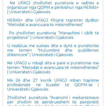
Në UFAGJ zhvillohet punëtoria e radhës e
organizuar nga QDPM e përkrahur nga HERAS+
| Universiteti i Gjakovës
HERAS+ dhe UFAGJ fillojnë trajnimin dyditor
"Metodat e avancuara të mësimdhënies"
Po zhvillohet punëtoria “Manaxhimi i ciklit të
projekteve” | Universiteti i Gjakovës
U realizua me sukses dita e dytë e punëtorisë
me temën “Hulumtimi dhe publikimet
shkencore” | Universiteti i Gjakovës
Në UFAGJ u mbajt dita e parë e punëtorisë me
temën “Metodat e avancuara të mësimdhënies”
| Universiteti i Gjakovës
Më 26 dhe 27 korrik UFAGJ mban trajnime
profesionale në kuadër të QDPM-së |
Universiteti i Gjakovës
Zhvillohet punëtoria “Avancimi i mekanizmave
për zhvillim të qëndrueshëm të personelit