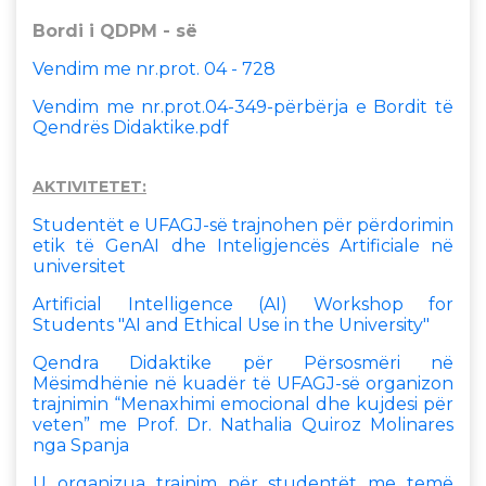
Bordi i QDPM - së
Vendim me nr.prot. 04 - 728
Vendim me nr.prot.04-349-përbërja e Bordit të
Qendrës Didaktike.pdf
AKTIVITETET:
Studentët e UFAGJ-së trajnohen për përdorimin
etik të GenAI dhe Inteligjencës Artificiale në
universitet
Artificial Intelligence (AI) Workshop for
Students "AI and Ethical Use in the University"
Qendra Didaktike për Përsosmëri në
Mësimdhënie në kuadër të UFAGJ-së organizon
trajnimin “Menaxhimi emocional dhe kujdesi për
veten” me Prof. Dr. Nathalia Quiroz Molinares
nga Spanja
U organizua trajnim për studentët me temë