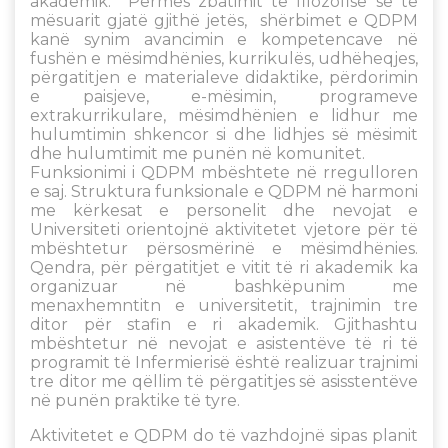
akademik. Përmes zbatimit të filozofisë së të
mësuarit gjatë gjithë jetës, shërbimet e QDPM
kanë synim avancimin e kompetencave në
fushën e mësimdhënies, kurrikulës, udhëheqjes,
përgatitjen e materialeve didaktike, përdorimin
e paisjeve, e-mësimin, programeve
extrakurrikulare, mësimdhënien e lidhur me
hulumtimin shkencor si dhe lidhjes së mësimit
dhe hulumtimit me punën në komunitet.
Funksionimi i QDPM mbështete në rregulloren
e saj. Struktura funksionale e QDPM në harmoni
me kërkesat e personelit dhe nevojat e
Universiteti orientojnë aktivitetet vjetore për të
mbështetur përsosmërinë e mësimdhënies.
Qendra, për përgatitjet e vitit të ri akademik ka
organizuar në bashkëpunim me
menaxhemntitn e universitetit, trajnimin tre
ditor për stafin e ri akademik. Gjithashtu
mbështetur në nevojat e asistentëve të ri të
programit të Infermierisë është realizuar trajnimi
tre ditor me qëllim të përgatitjes së asisstentëve
në punën praktike të tyre.
Aktivitetet e QDPM do të vazhdojnë sipas planit