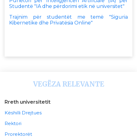
Punëtori për Inteligjencën Artificiale (IA) për
Studentë "IA dhe përdorimi etik në universitet"
Trajnim për studentët me temë "Siguria
Kibernetike dhe Privatësia Online"
VEGËZA RELEVANTE
Rreth universitetit
Këshilli Drejtues
Rektori
Prorektorët