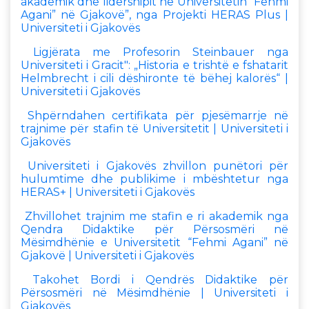
akademik dhe lidershipit në Universitetin “Fehmi
Agani” në Gjakovë”, nga Projekti HERAS Plus |
Universiteti i Gjakovës
Ligjërata me Profesorin Steinbauer nga
Universiteti i Gracit": „Historia e trishtë e fshatarit
Helmbrecht i cili dëshironte të bëhej kalorës“ |
Universiteti i Gjakovës
Shpërndahen certifikata për pjesëmarrje në
trajnime për stafin të Universitetit | Universiteti i
Gjakovës
Universiteti i Gjakovës zhvillon punëtori për
hulumtime dhe publikime i mbështetur nga
HERAS+ | Universiteti i Gjakovës
Zhvillohet trajnim me stafin e ri akademik nga
Qendra Didaktike për Përsosmëri në
Mësimdhënie e Universitetit “Fehmi Agani” në
Gjakovë | Universiteti i Gjakovës
Takohet Bordi i Qendrës Didaktike për
Përsosmëri në Mësimdhënie | Universiteti i
Gjakovës