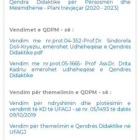
Qendra Didaktike për Përsosmëri dhe
Mësimdhënie - Plani trevjeçar (2020 - 2023)
Vendimet e QDPM - së :
Vendim me nr.prot.04-352-Prof.Dr. Sindorela
Doli-Kryeziu, emërohet Udhëheqëse e Qendrës
Didaktike.pdf
Vendim me nr.prot.05-1665- Prof Ass.Dr. Drita
Kadriu emërohet udhëheqëse e Qendrës
Didaktike
Vendim për themelimin e QDPM - së :
Vendim për ndryshimin dhe plotësimin e
vendimit të KD të UFAGJ - së nr. 05/1493 të datës
09/10/2019
Vendim për themelimin e Qendrës Didaktike në
UFAGJ