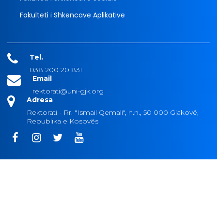
Fakulteti i Shkencave Aplikative
Tel.
038 200 20 831
Email
rektorati@uni-gjk.org
Adresa
Rektorati - Rr. "Ismail Qemali", n.n., 50 000 Gjakovë,
Republika e Kosovës