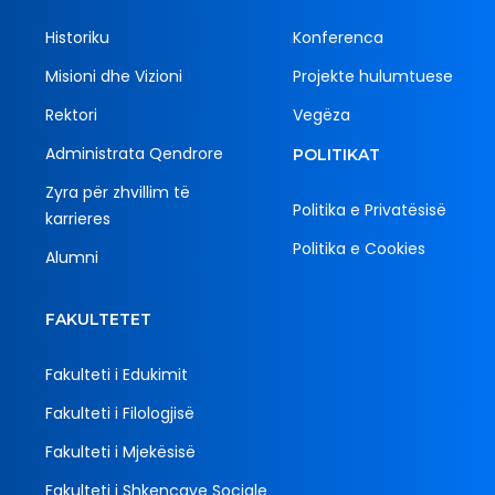
Historiku
Konferenca
Misioni dhe Vizioni
Projekte hulumtuese
Rektori
Vegëza
Administrata Qendrore
POLITIKAT
Zyra për zhvillim të
Politika e Privatësisë
karrieres
Politika e Cookies
Alumni
FAKULTETET
Fakulteti i Edukimit
Fakulteti i Filologjisë
Fakulteti i Mjekësisë
Fakulteti i Shkencave Sociale