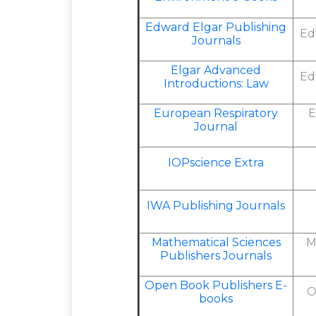
Edward Elgar Publishing
Ed
Journals
Elgar Advanced
Ed
Introductions: Law
European Respiratory
E
Journal
IOPscience Extra
IWA Publishing Journals
Mathematical Sciences
M
Publishers Journals
Open Book Publishers E-
O
books