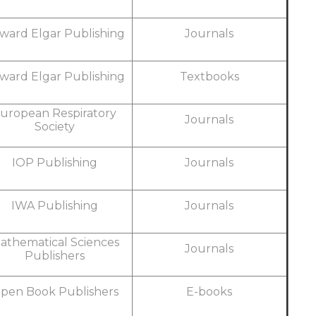
ward Elgar Publishing
Journals
ward Elgar Publishing
Textbooks
uropean Respiratory
Journals
Society
IOP Publishing
Journals
IWA Publishing
Journals
athematical Sciences
Journals
Publishers
pen Book Publishers
E-books