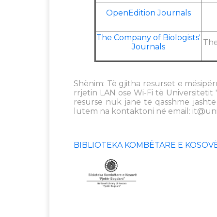
OpenEdition Journals
The Company of Biologists'
The
Journals
Shënim: Të gjitha resurset e mësipër
rrjetin LAN ose Wi-Fi të Universiteti
resurse nuk janë të qasshme jashtë k
lutem na kontaktoni në email:
it@uni
BIBLIOTEKA KOMBËTARE E KOSOVË