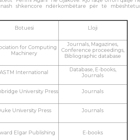
sitetit "Fehmi Agani" në Gjakovë. Kjo faqe ofron qasje n
hënash shkencore ndërkombëtare për të mbështetu
Botuesi
Lloji
Journals, Magazines,
ociation for Computing
Conference proceedings,
Machinery
Bibliographic database
Database, E-books,
ASTM International
Journals
bridge University Press
Journals
uke University Press
Journals
ward Elgar Publishing
E-books