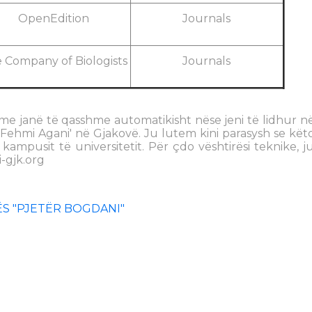
OpenEdition
Journals
 Company of Biologists
Journals
me janë të qasshme automatikisht nëse jeni të lidhur n
t 'Fehmi Agani' në Gjakovë. Ju lutem kini parasysh se kët
ampusit të universitetit. Për çdo vështirësi teknike, j
-gjk.org
S "PJETËR BOGDANI"