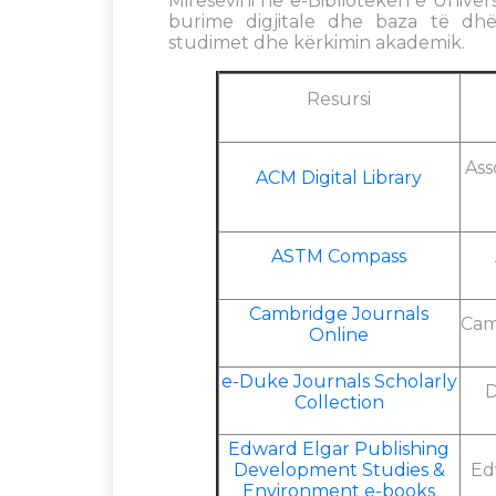
Mirësevini në e-Bibliotekën e Univer
burime digjitale dhe baza të d
studimet dhe kërkimin akademik.
Resursi
Ass
ACM Digital Library
ASTM Compass
Cambridge Journals
Cam
Online
e-Duke Journals Scholarly
D
Collection
Edward Elgar Publishing
Development Studies &
Ed
Environment e-books