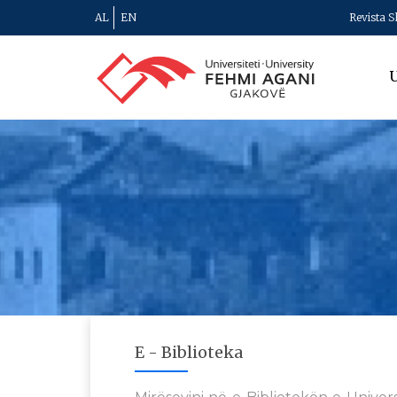
AL
EN
Revista S
U
E - Biblioteka