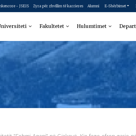
hkencore - JSEIS
Zyra për zhvillim të karrieres
Alumni
E-Shërbimet
niversiteti
Fakultetet
Hulumtimet
Depar