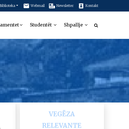
Biblioteka
Webmail
Newsletter
Kontakt
tamentet
Studentët
Shpallje
VEGËZA
RELEVANTE