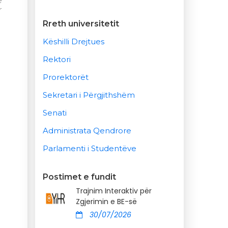
ë
r
Rreth universitetit
Këshilli Drejtues
Rektori
Prorektorët
Sekretari i Përgjithshëm
Senati
Administrata Qendrore
Parlamenti i Studentëve
Postimet e fundit
Trajnim Interaktiv për
Zgjerimin e BE-së
30/07/2026