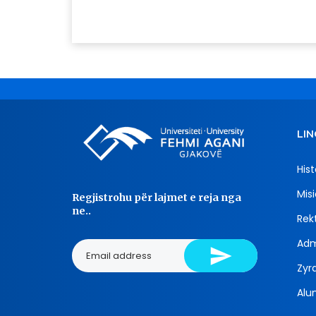
LIN
Hist
Misi
Regjistrohu për lajmet e reja nga
ne..
Rekt
Adm
Zyra
Alu