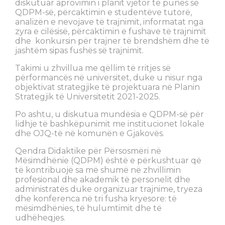
diskutuar aprovimin i planit vjetor të punës së
QDPM-së, përcaktimin e studentëve tutorë,
analizën e nevojave të trajnimit, informatat nga
zyra e cilësisë, përcaktimin e fushave të trajnimit
dhe konkursin për trajner të brendshëm dhe të
jashtëm sipas fushës së trajnimit.
Takimi u zhvillua me qëllim të rritjes së
përformancës në universitet, duke u nisur nga
objektivat strategjike të projektuara në Planin
Strategjik të Universitetit 2021-2025.
Po ashtu, u diskutua mundësia e QDPM-së për
lidhje të bashkëpunimit me institucionet lokale
dhe OJQ-të në komunën e Gjakovës.
Qendra Didaktike për Përsosmëri në
Mësimdhënie (QDPM) është e përkushtuar që
të kontribuojë sa më shumë në zhvillimin
profesional dhe akademik të personelit dhe
administratës duke organizuar trajnime, tryeza
dhe konferenca në tri fusha kryesore: të
mësimdhënies, të hulumtimit dhe të
udhëheqjes.