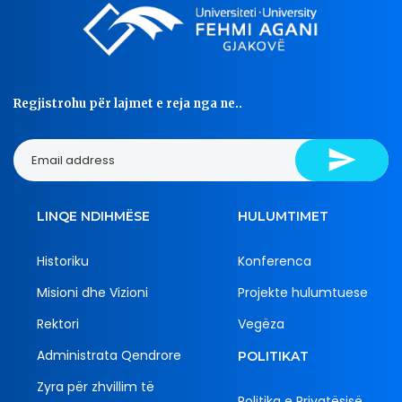
Regjistrohu për lajmet e reja nga ne..
LINQE NDIHMËSE
HULUMTIMET
Historiku
Konferenca
Misioni dhe Vizioni
Projekte hulumtuese
Rektori
Vegëza
Administrata Qendrore
POLITIKAT
Zyra për zhvillim të
Politika e Privatësisë