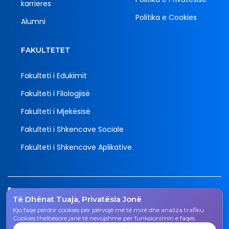
karrieres
Politika e Cookies
Alumni
FAKULTETET
Fakulteti i Edukimit
Fakulteti i Filologjisë
Fakulteti i Mjekësisë
Fakulteti i Shkencave Sociale
Fakulteti i Shkencave Aplikative
Tel.
Të Dhënat Tuaja, Privatësia Jonë
038 200 20 831
Kjo faqe përdor cookies për përvojë më të mirë dhe analiza trafiku.
Email
Cookies thelbësore janë të nevojshme për funksionimin e faqes.
rektorati@uni-gjk.org