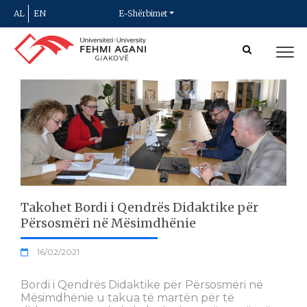
AL
EN
E-Shërbimet
Takohet Bordi i Qendrës Didaktike për
Përsosmëri në Mësimdhënie
16/02/2021
Bordi i Qendrës Didaktike për Përsosmëri në
Mësimdhënie u takua të martën për të