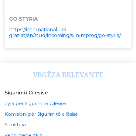
GO STYRIA
https://international.uni-
graz.at/en/stud/incoming/s-in-mprog/go-styria/
VEGËZA RELEVANTE
Sigurimi i Cilësisë
Zyra për Sigurim të Cilësisë
Komisioni për Sigurim të cilësisë
Struktura
Vendimet e AKA