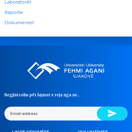
Laboratorët
Raporte
Dokumentet
Regjistrohu për lajmet e reja nga ne..
LINQE NDIHMËSE
HULUMTIMET