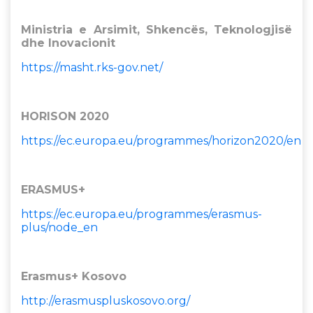
Ministria e Arsimit, Shkencës, Teknologjisë
dhe Inovacionit
https://masht.rks-gov.net/
HORISON 2020
https://ec.europa.eu/programmes/horizon2020/en
ERASMUS+
https://ec.europa.eu/programmes/erasmus-
plus/node_en
Erasmus+ Kosovo
http://erasmuspluskosovo.org/