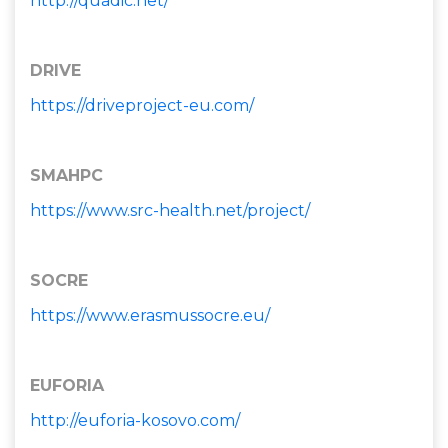
http://quadic.net/
DRIVE
https://driveproject-eu.com/
SMAHPC
https://www.src-health.net/project/
SOCRE
https://www.erasmussocre.eu/
EUFORIA
http://euforia-kosovo.com/