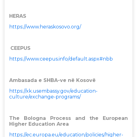
HERAS
https://www.heraskosovo.org/
CEEPUS
https://www.ceepus.info/default.aspx#nbb
Ambasada e SHBA-ve në Kosovë
https://xk.usembassy.gov/education-
culture/exchange-programs/
The Bologna Process and the European
Higher Education Area
https://ec.europa.eu/education/policies/higher-