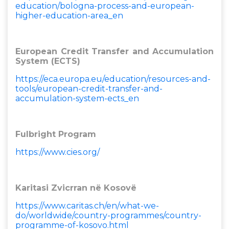
education/bologna-process-and-european-
higher-education-area_en
European Credit Transfer and Accumulation
System (ECTS)
https://eca.europa.eu/education/resources-and-
tools/european-credit-transfer-and-
accumulation-system-ects_en
Fulbright Program
https://www.cies.org/
Karitasi Zvicrran në Kosovë
https://www.caritas.ch/en/what-we-
do/worldwide/country-programmes/country-
programme-of-kosovo.html