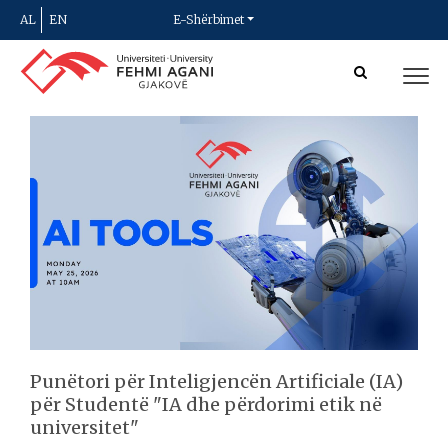
AL
EN
E-Shërbimet
Punëtori për Inteligjencën Artificiale (IA)
për Studentë "IA dhe përdorimi etik në
universitet"