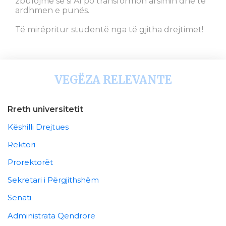
zbulojmë se si AI po transformon arsimin dhe të
ardhmen e punës.
Të mirëpritur studentë nga të gjitha drejtimet!
VEGËZA RELEVANTE
Rreth universitetit
Këshilli Drejtues
Rektori
Prorektorët
Sekretari i Përgjithshëm
Senati
Administrata Qendrore