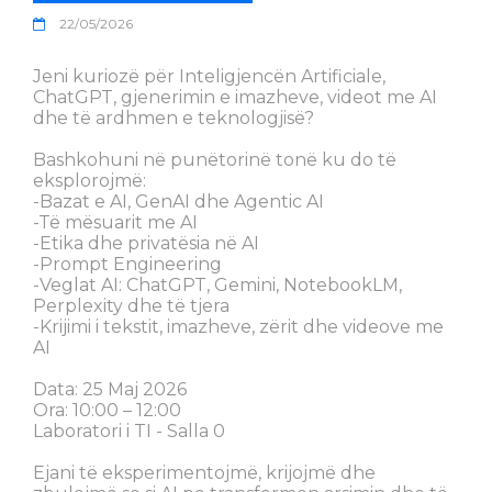
22/05/2026
Jeni kuriozë për Inteligjencën Artificiale,
ChatGPT, gjenerimin e imazheve, videot me AI
dhe të ardhmen e teknologjisë?
Bashkohuni në punëtorinë tonë ku do të
eksplorojmë:
-Bazat e AI, GenAI dhe Agentic AI
-Të mësuarit me AI
-Etika dhe privatësia në AI
-Prompt Engineering
-Veglat AI: ChatGPT, Gemini, NotebookLM,
Perplexity dhe të tjera
-Krijimi i tekstit, imazheve, zërit dhe videove me
AI
Data: 25 Maj 2026
Ora: 10:00 – 12:00
Laboratori i TI - Salla 0
Ejani të eksperimentojmë, krijojmë dhe