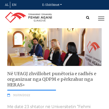
AL
EN
E-Shërbimet
Në UFAGJ zhvillohet punëtoria e radhës e
organizuar nga QDPM e përkrahur nga
HERAS+
30/09/2022
Më datë 23 shtator në Universitetin “Fehmi