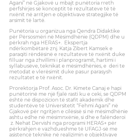
Agani” në Gjakovë u mbajt punëtoria rreth
përfshirjes së konceptit të rezultateve të të
nxënit në arritjen e objektivave strategjike të
arsimit të lartë.
Punëtoria u organizua nga Qendra Didaktike
për Përsosmëri në Mësimdhënie (QDPM) dhe u
përkrah nga HERAS+. Ekspertja
ndërkombëtarë znj. Katja Zibert Kamsek e
paraqiti rëndësinë e rezultateve të nxënit duke
filluar nga zhvillimi i planprogramit, hartimi i
syllabusëve, teknikat e mësimdhënies, e deri te
metodat e vlerësimit duke pasur parasysh
rezultatet e të nxënit.
Prorektorja Prof. Asoc. Dr. Kimete Canaj e hapi
punëtorinë me një fjalë rasti ku e ceki, se QDPM
është në dispozicion të stafit akademik dhe
studentëve të Universitetit “Fehmi Agani” në
Gjakovë për ngritjen e cilësisë si në mësimdhënie
ashtu edhe në mësimnxënie, si dhe e falënderoi
z. Nehat Dervishi nga programi HERAS+ për
përkrahjen e vazhdueshme të UFAGJ-së me
asistencë teknike në realizimin e objektivave