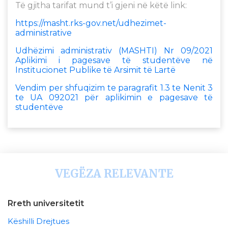
Të gjitha tarifat mund t’i gjeni në këtë link:
https://masht.rks-gov.net/udhezimet-
administrative
Udhëzimi administrativ (MASHTI) Nr 09/2021
Aplikimi i pagesave të studentëve në
Institucionet Publike të Arsimit të Lartë
Vendim per shfuqizim te paragrafit 1.3 te Nenit 3
te UA 092021 për aplikimin e pagesave të
studentëve
VEGËZA RELEVANTE
Rreth universitetit
Këshilli Drejtues