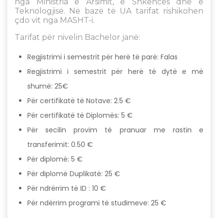
nga Ministria e Arsimit, e Shkencës dhe e
Teknologjisë. Në bazë të UA tarifat rishikohen
çdo vit nga MASHT-i.
Tarifat për nivelin Bachelor janë:
Regjistrimi i semestrit për herë të parë: Falas
Regjistrimi i semestrit për herë të dytë e më
shumë: 25€
Për certifikatë të Notave: 2.5 €
Për certifikatë të Diplomës: 5 €
Për secilin provim të pranuar me rastin e
transferimit: 0.50 €
Për diplomë: 5 €
Për diplomë Duplikatë: 25 €
Për ndrërrim të ID : 10 €
Për ndërrim programi të studimeve: 25 €