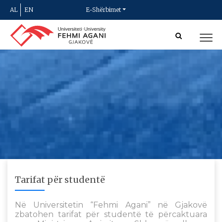
AL
EN
E-Shërbimet
Tarifat për studentë
Në Universitetin “Fehmi Agani” në Gjakovë
zbatohen tarifat për studentë të përcaktuara