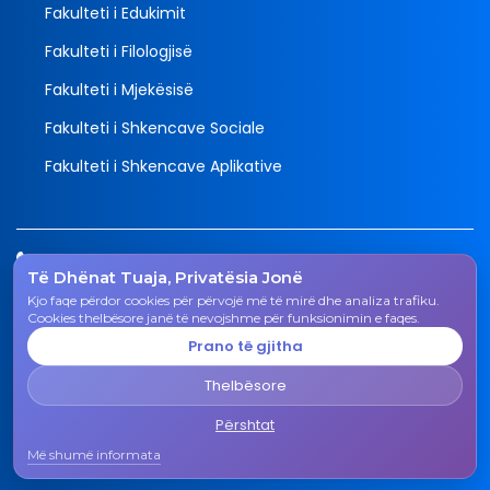
Fakulteti i Edukimit
Fakulteti i Filologjisë
Fakulteti i Mjekësisë
Fakulteti i Shkencave Sociale
Fakulteti i Shkencave Aplikative
Tel.
Të Dhënat Tuaja, Privatësia Jonë
038 200 20 831
Kjo faqe përdor cookies për përvojë më të mirë dhe analiza trafiku.
Email
Cookies thelbësore janë të nevojshme për funksionimin e faqes.
rektorati@uni-gjk.org
Prano të gjitha
Adresa
Thelbësore
Rektorati - Rr. "Ismail Qemali", n.n., 50 000 Gjakovë,
Republika e Kosovës
Përshtat
Më shumë informata