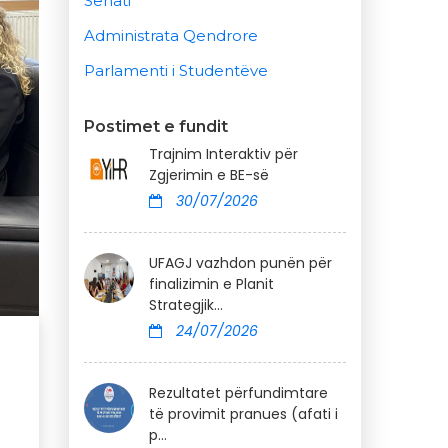
Senati
Administrata Qendrore
Parlamenti i Studentëve
Postimet e fundit
Trajnim Interaktiv për
Zgjerimin e BE-së
30/07/2026
UFAGJ vazhdon punën për
finalizimin e Planit
Strategjik...
24/07/2026
Rezultatet përfundimtare
të provimit pranues (afati i
p...