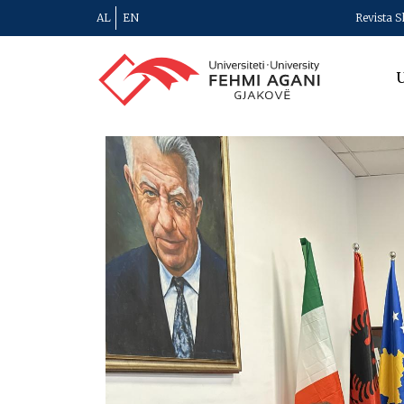
AL
EN
Revista S
U