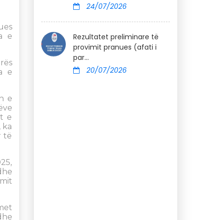
24/07/2026
ues
a e
Rezultatet preliminare të
provimit pranues (afati i
par...
rës
20/07/2026
a e
n e
ëve
t e
, ka
 të
025,
dhe
imit
met
 dhe