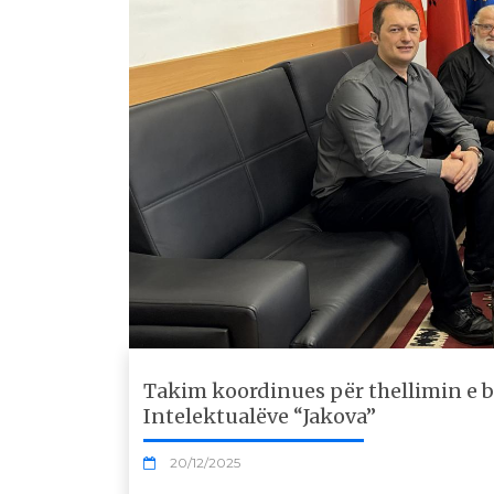
Takim koordinues për thellimin e 
Intelektualëve “Jakova”
20/12/2025