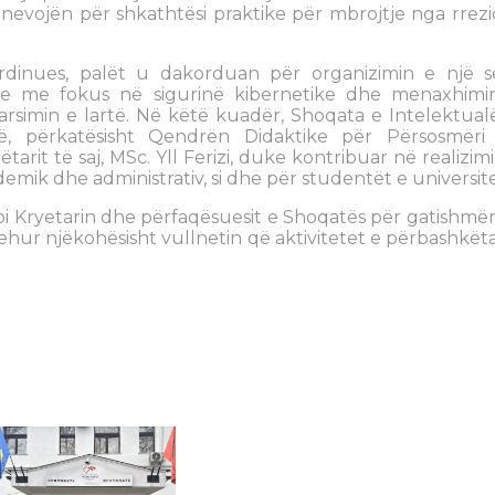
 nevojën për shkathtësi praktike për mbrojtje nga rrezi
oordinues, palët u dakorduan për organizimin e një s
uese me fokus në sigurinë kibernetike dhe menaxhimi
 arsimin e lartë. Në këtë kuadër, Shoqata e Intelektual
, përkatësisht Qendrën Didaktike për Përsosmëri
rit të saj, MSc. Yll Ferizi, duke kontribuar në realizim
emik dhe administrativ, si dhe për studentët e universite
oi Kryetarin dhe përfaqësuesit e Shoqatës për gatishmër
ur njëkohësisht vullnetin që aktivitetet e përbashkëta