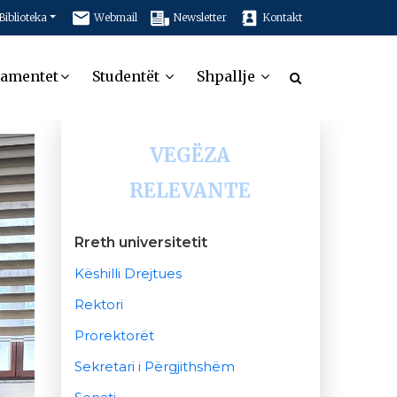
Biblioteka
Webmail
Newsletter
Kontakt
tamentet
Studentët
Shpallje
VEGËZA
RELEVANTE
Rreth universitetit
Këshilli Drejtues
Rektori
Prorektorët
Sekretari i Përgjithshëm