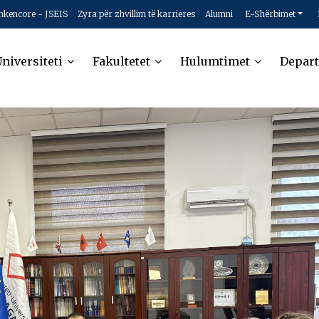
hkencore - JSEIS
Zyra për zhvillim të karrieres
Alumni
E-Shërbimet
niversiteti
Fakultetet
Hulumtimet
Depar