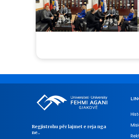
LIN
Hist
Misi
Regjistrohu për lajmet e reja nga
ne..
Rekt