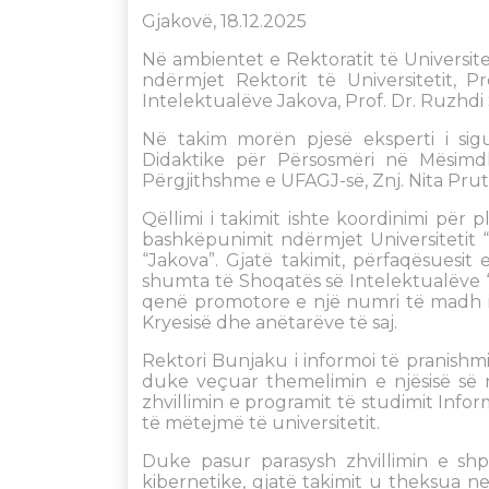
Gjakovë, 18.12.2025
Në ambientet e Rektoratit të Universit
ndërmjet Rektorit të Universitetit, P
Intelektualëve Jakova, Prof. Dr. Ruzhdi 
Në takim morën pjesë eksperti i sigur
Didaktike për Përsosmëri në Mësimdhë
Përgjithshme e UFAGJ-së, Znj. Nita Prut
Qëllimi i takimit ishte koordinimi për
bashkëpunimit ndërmjet Universitetit 
“Jakova”. Gjatë takimit, përfaqësuesi
shumta të Shoqatës së Intelektualëve “J
qenë promotore e një numri të madh ini
Kryesisë dhe anëtarëve të saj.
Rektori Bunjaku i informoi të pranishmi
duke veçuar themelimin e njësisë së r
zhvillimin e programit të studimit Infor
të mëtejmë të universitetit.
Duke pasur parasysh zhvillimin e shp
kibernetike, gjatë takimit u theksua ne