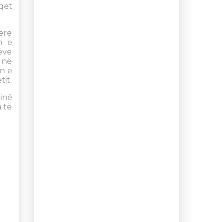
qet
ërë
n e
ëve
 në
in e
tit.
inë
 të