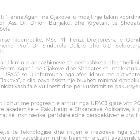
eti “Fehmi Agani” në Gjakovë, u mbajt një takim koordin
rof. Ass. Dr. Drilon Bunjaku, dhe Kryetarit të Shoqat
Sefa.
isë kibernetike, MSc. Yll Ferizi, Drejtoresha e Qend
nie, Prof. Dr. Sindorela Doli, si dhe U.D. Sekretarj
hi.
 planifikimin e angazhimeve të përbashkëta dhe thellimi
“Fehmi Agani” në Gjakovë dhe Shoqatës së Intelektual
t e UFAGJ-së u informuan nga afër lidhur me aktivitete
akova”, e cila, pavarësisht një buxheti minimal simbolik
ciativash falë vullnetit dhe përkushtimit të pakursyer
t lidhur me progresin e arritur nga UFAGJ gjatë vitit 2
e akademike – Fakultetin e Shkencave Aplikative, si 
matikë Inxhinierike, përfshirë edhe perspektivën e zhvill
ejtë të teknologjisë dhe rritjen e rreziqeve nga sul
voja për vetëdijësimin dhe trajnimin e stafit akademik