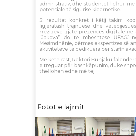
administrativ, dhe studentët lidhur me
potenciale të sigurisë kibernetike.
Si rezultat konkret i këtij takimi k
ligjëratash trajnuese dhe vetëdijës
rreziqeve gjatë prezencës digjitale në
“Jakova” do të mbështesë UFAGJ-në
Mësimdhënie, përmes ekspertizës së anëta
aktiviteteve të dedikuara për stafin akad
Me këtë rast, Rektori Bunjaku falënder
e treguar për bashkëpunim, duke shpreh
thellohen edhe më tej.
Fotot e lajmit