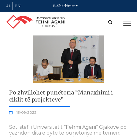
AL
EN
E-Shërbimet
Po zhvillohet punëtoria “Manaxhimi i
ciklit të projekteve”
13/09/2022
Sot, stafi i Universitetit “Fehmi Agani” Gjakovë po
vazhdon dita e dytë të punëtorisë me temën: