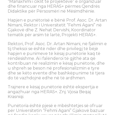
“Manaxhimi i ciklit të projekteve” e organizuar
dhe financuar nga HERAS+ përmes Qendrës
Didaktike për Përsosmëri në Mësimdhënie.
Hapjen e punëtorisë e bënë Prof. Asoc. Dr. Artan
Nimani, Rektor i Universitetit “Fehmi Agani” në
Gjakovë dhe Z. Nehat Dervishi, Koordinator
tematik për arsim të lartë, Projekti HERAS+.
Rektori, Prof. Asoc. Dr. Artan Nimani, në fjalimin e
tij theksoi se është nder dhe privilegj të bëjë
hapjen e punimeve të kësaj punëtorie kaq të
rëndësishme. Ai i falënderoi të gjithë ata që
kontribuan në realizimin e kësaj punëtorie, dhe
u shpreh se beson në profesionalizmin e tyre
dhe se këto evente dhe bashkëpunime të tjera
do të vazhdojnë edhe në të ardhmen.
Trajnere e kësaj punëtorie është ekspertja e
angazhuar nga HERAS+. Znj. Vjosa Beqaj
Krasniqi.
Punëtoria është pjesë e mbështetjes së ofruar
për Universitetin “Fehmi Agani” Gjakovë bazuar