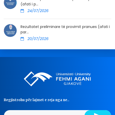
(afati i p...
24/07/2026
Rezultatet preliminare të provimit pranues (afati i
par...
20/07/2026
Regjistrohu për lajmet e reja nga ne..