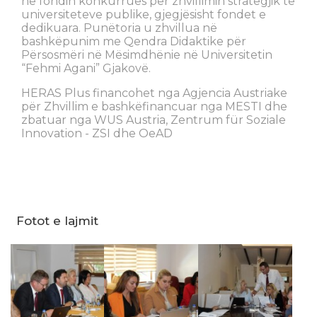
në fondin konkurrues për zhvillimin strategjik të
universiteteve publike, gjegjësisht fondet e
dedikuara. Punëtoria u zhvillua në
bashkëpunim me Qendra Didaktike për
Përsosmëri në Mësimdhënie në Universitetin
“Fehmi Agani” Gjakovë.
HERAS Plus financohet nga Agjencia Austriake
për Zhvillim e bashkëfinancuar nga MESTI dhe
zbatuar nga WUS Austria, Zentrum für Soziale
Innovation - ZSI dhe OeAD
Fotot e lajmit