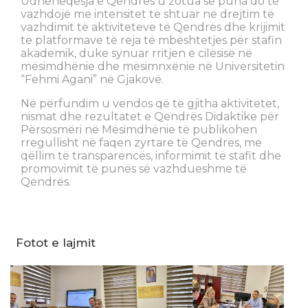
Udhëheqësja e Qendrës u zotua se puna do të
vazhdojë me intensitet të shtuar në drejtim të
vazhdimit të aktiviteteve të Qendrës dhe krijimit
të platformave të reja të mbështetjes për stafin
akademik, duke synuar rritjen e cilësisë në
mësimdhënie dhe mësimnxënie në Universitetin
“Fehmi Agani” në Gjakovë.
Në përfundim u vendos që të gjitha aktivitetet,
nismat dhe rezultatet e Qendrës Didaktike për
Përsosmëri në Mësimdhënie të publikohen
rregullisht në faqen zyrtare të Qendrës, me
qëllim të transparencës, informimit të stafit dhe
promovimit të punës së vazhdueshme të
Qendrës.
Fotot e lajmit