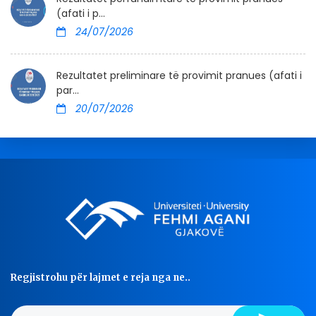
(afati i p...
24/07/2026
Rezultatet preliminare të provimit pranues (afati i
par...
20/07/2026
Regjistrohu për lajmet e reja nga ne..