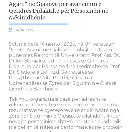
Agani” në Gjakovë për avancimin e
Qendrës Didaktike për Përsosmëri në
Mësimdhënie
14/11/2025
Sot, më datë 14 nëntor 2025, në Universitetin
“Fehmi Agani” në Gjakovë u mbajt një takim
pune mes Rektorit të Universitetit, Prof. Ass. Dr.
Drilon Bunjaku, Udhëheqëses së Qendrës
Didaktike për Përsosmëri në Mësimdhënie Prof.
Dr. Sindorela Doli, u.d. Sekretares së
Përgjithshme Nita Pruthi, si dhe u.d.
Udhëheqëses së Zyrës për Sigurimin e Cilësisë
Qëndresa Bardhoshi.
Takimi u organizua si bazë për adresim të
rekomandimeve të ekspertëve të jashtëm dhe
rezultateve të pyetësorëve të shpërndarë nga
Zyra për Sigurimin e Cilësisë, të cilat identifikuan
nevojat për trajnime shtesë për stafin akademik
me qëllim të rritjes së performancës në procesin