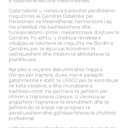
e mësimdhënies dhe mësimnxënies.
Gjatë takimit u vlerësua si prioritet përditësimi i
rregullores së Qendrës Didaktike për
Përsosmëri në Mësimdhënie, harmonizimi i saj
me praktikat më bashkëkohore dhe
funksionalizimi i plotë i mekanizmave drejtues të
Qendrës. Po ashtu, u theksua rëndësia e
mbajtjes së takimeve të rregullta me Bordin e
Qendrës, për të siguruar koordinim të
vazhdueshëm dhe miratim të aktiviteteve të
planifikuara.
Një pikë e veçantë diskutimi ishte hapja e
thirrjes për trajnerë, duke marrë parasysh
gatishmërinë e stafit të UFAGJ për të kontribuar
në këtë iniciativë, si dhe mundësinë e
bashkëpunimit me partnerë të jashtëm për
ofrimin e trajnimeve cilësore. U vlerësua se
angazhimi i trajnerëve të brendshëm dhe të
jashtëm do të krijojë një program të
qëndrueshëm dhe gjithëpërfshirës të zhvillimit
profesional.