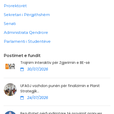
Prorektorët
Sekretari i Përgjithshëm
Senati
Administrata Qendrore
Parlamenti i Studentëve
Postimet e fundit
Trajnim Interaktiv për Zgjerimin e BE-së
30/07/2026
UFAGJ vazhdon punën për finalizimin e Planit
Strategjik...
24/07/2026
Rezultatet përfundimtare të provimit pranues