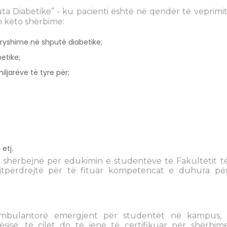
 Diabetike” - ku pacienti është në qendër të veprimit
n këto shërbime:
ryshime në shputë diabetike;
etike;
ljarëve të tyre për;
etj.
shërbejnë për edukimin e studentëve të Fakultetit t
rejtpërdrejtë për të fituar kompetencat e duhura pë
 ambulantorë emergjent për studentët në kampus, 
së, të cilët do të jenë të certifikuar për shërbim