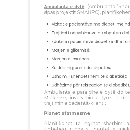
(Ambulanta “Shputa
Ambulanta e dytë,
sipas projektit SMAHPC), planifikohe
Vizitat e pacientëve me diabet, me nd
Trajtimi i ndryshimeve në shputën diab
Edukimi i pacientëve diabetikë dhe fami
Matjen e glikemisë;
Marrjen e insulinës;
Kujdesi higjienik ndaj shputës;
Ushqimi i shëndetshëm te diabetikët;
Udhëzime për rekreacion te diabetikët, 
Ambulanta e para dhe e dytë do të 
Mjekësisë, involvimin e tyre të d
trajtimin e pacientit/klientit.
Planet afatmesme
Planifikohet të ngritet shërbimi
udhëhequr nga studentët e mjekësi