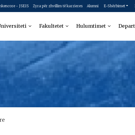
hkencore - JSEIS
Zyra për zhvillim të karrieres
Alumni
E-Shërbimet
niversiteti
Fakultetet
Hulumtimet
Depar
re