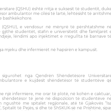
rsitare (QSHU) është rritja e suksesit të studentit, duk
or ambulantor me cilësi të lartë, lehtësisht të arritshm
e bashkëkohore.
e (QSHU), e vendosur në mënyrë të përshtatshme n
gjithë studentët, stafin e universitetit dhe familjarët 
ndjeje, lëndimi apo injektimet e rregullta të barnave t
ga mjeku dhe infermierët në hapsirën e kampusit.
e sigurohet nga Qendrën Shëndetësore Universitar
mbulantore e kujdesit shëndetësor të studentëve q
 një infermiere, me orar të plotë, në kohën e caktuar
 shëndetësor të jenë në dispozicion të studentëve n
ngushtë me spitalet regjionale, atë të Gjakovës “Is
 Spitalit të Pejës, si dhe të ShSKUK-së në Prishtinë, sipa