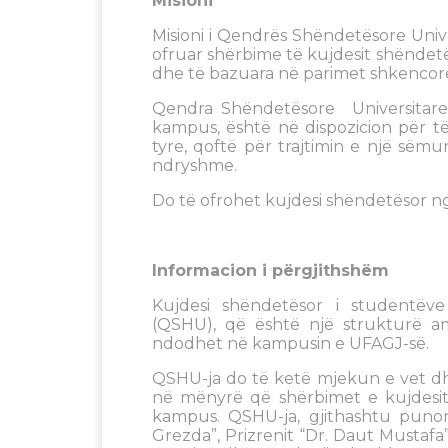
Misioni
Misioni i Qendrës Shëndetësore Unive
ofruar shërbime të kujdesit shëndetës
dhe të bazuara në parimet shkencor
Qendra Shëndetësore Universitar
kampus, është në dispozicion për të 
tyre, qoftë për trajtimin e një sëmu
ndryshme.
Do të ofrohet kujdesi shëndetësor n
Informacion i përgjithshëm
Kujdesi shëndetësor i studentëv
(QSHU), që është një strukturë a
ndodhet në kampusin e UFAGJ-së.
QSHU-ja do të ketë mjekun e vet dhe
në mënyrë që shërbimet e kujdesit
kampus. QSHU-ja, gjithashtu punon 
Grezda”, Prizrenit “Dr. Daut Mustafa”,