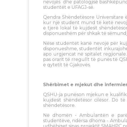
nevojës dhe patologjisë bashkëpunon
studentët e UFAGJ-së.
Qendra Shëndetësore Universitare ës
kur një student mund të ketë nevoj
e tjerë lokal të kujdesit shëndetës
disponueshëm për shkak të sëmundje
Nëse studentët kanë nevojë për kuj
disponueshme, studentët inkurajohe
apo urgjencat në spitalet regjional
pas orarit të rregullt të punës të 
e qytetit të Gjakovës.
Shërbimet e mjekut dhe infermier
QSHU-ja punëson mjekun e kualifikua
kujdesit shëndetësor cilësor. Do t
shëndetësore.
Në dhomën - Ambulantën e parë,
studentëve, ndërsa dhoma - Ambulant
udhëhiqet sipas projektit SMAHPC ng