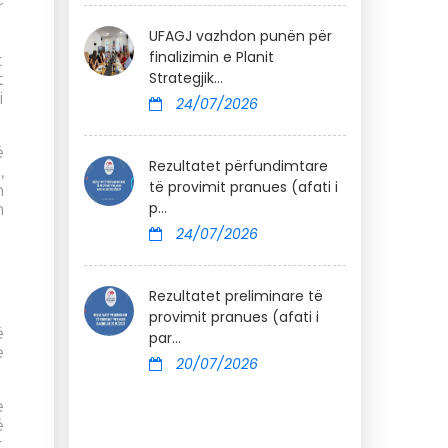
r
UFAGJ vazhdon punën për
finalizimin e Planit
t
Strategjik...
t
i
24/07/2026
ë
Rezultatet përfundimtare
,
të provimit pranues (afati i
n
p...
n
24/07/2026
Rezultatet preliminare të
provimit pranues (afati i
ë
par...
e
20/07/2026
e
ë
t