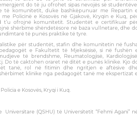
mergjent do të ju ofrohet sipas nevojës së studentëve
he të komunitetit, duke bashkëpunuar me Repartin 
s, me Policinë e Kosovës në Gjakovë, Kryqin e Kuq, pë
’u ofrojnë komunitetit. Studentët e certifikuar pë
jnë shërbime shëndetësore në baza vullnetare, dhe d
undimtarë të punës praktike të tyre.
alistike për studentët, stafin dhe komunitetin në fush
pedagogët e Fakultetit të Mjeksësisë, si në fushën 
Sëmudjeve të brendshme, Reumatologjisë, Kardiologjisë
etj. Do të caktohen oraret në ditët e punës klinike. Kjo d
ët tanë, rol në fitimin dhe ngritjen e aftësive dh
n shërbimet klinike nga pedagogët tanë me ekspertizat 
 Policia e Kosovës, Kryqi i Kuq.
Universitare (QSHU) të Universitetit “Fehmi Agani” n