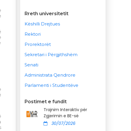
e
Rreth universitetit
e
Këshilli Drejtues
ë
Rektori
e
ë
Prorektorët
Sekretari i Përgjithshëm
Senati
Administrata Qendrore
Parlamenti i Studentëve
e
ë
Postimet e fundit
Trajnim Interaktiv për
,
Zgjerimin e BE-së
ë
a
30/07/2026
s