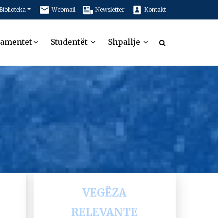
Biblioteka
Webmail
Newsletter
Kontakt
tamentet
Studentët
Shpallje
VEGËZA
RELEVANTE