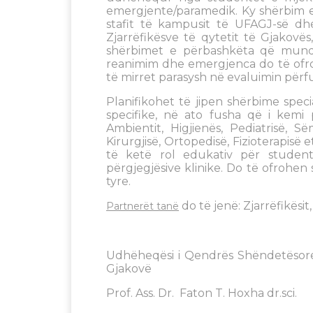
emergjente/paramedik. Ky shërbim e
stafit të kampusit të UFAGJ-së d
Zjarrëfikësve të qytetit të Gjakovë
shërbimet e përbashkëta që mund t
reanimim dhe emergjenca do të ofro
të mirret parasysh në evaluimin përf
Planifikohet të jipen shërbime speci
specifike, në ato fusha që i kemi 
Ambientit, Higjienës, Pediatrisë, 
Kirurgjisë, Ortopedisë, Fizioterapisë 
të ketë rol edukativ për student
përgjegjësive klinike. Do të ofrohe
tyre.
do të jenë: Zjarrëfikësit,
Partnerët tanë
Udhëheqësi i Qendrës Shëndetësore 
Gjakovë
Prof. Ass. Dr. Faton T. Hoxha dr.sci.