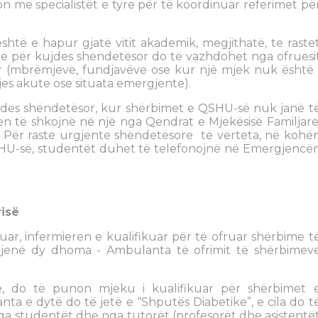
 me specialistët e tyre për të koordinuar referimet pë
htë e hapur gjatë vitit akademik, megjithatë, te raste
ë për kujdes shëndetësor do të vazhdohet nga ofruesi
or (mbrëmjeve, fundjavëve ose kur një mjek nuk është 
s akute ose situata emergjente).
des shëndetësor, kur shërbimet e QSHU-së nuk janë t
n të shkojnë në një nga Qendrat e Mjekësisë Familjare
e. Për raste urgjente shëndetësore të vërteta, në kohë
QSHU-së, studentët duhet të telefonojnë në Emergjencë
isë
r, infermieren e kualifikuar për të ofruar shërbime t
ë jenë dy dhoma - Ambulanta të ofrimit të shërbimev
 do të punon mjeku i kualifikuar për shërbimet 
a e dytë do të jetë e “Shputës Diabetike”, e cila do t
a studentët dhe nga tutorët (profesorët dhe asistentë