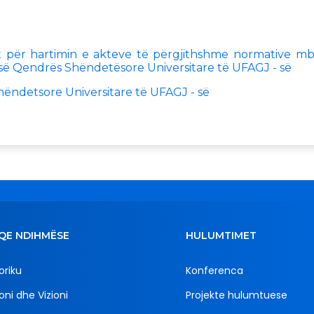
 për hartimin e akteve të përgjithshme normative mb
së Qendrës Shëndetësore Universitare të UFAGJ - së
ëndetsore Universitare të UFAGJ - së
QE NDIHMËSE
HULUMTIMET
oriku
Konferenca
oni dhe Vizioni
Projekte hulumtuese