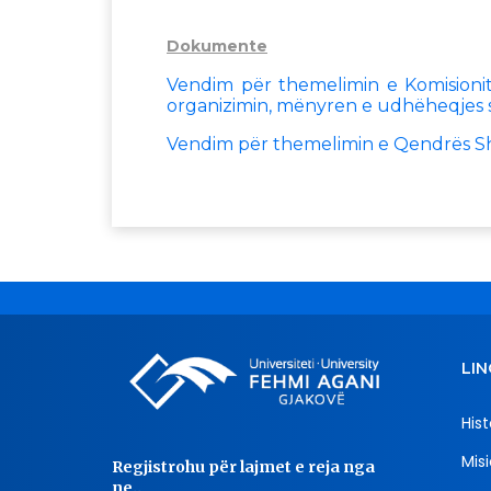
Dokumente
Vendim për themelimin e Komisionit
organizimin, mënyren e udhëheqjes 
Vendim për themelimin e Qendrës Sh
LIN
Hist
Misi
Regjistrohu për lajmet e reja nga
ne..