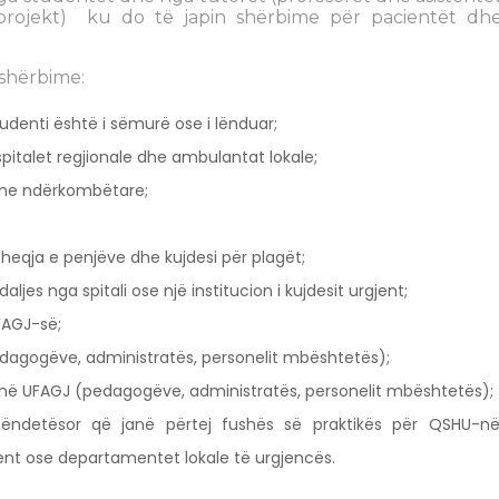
 projekt) ku do të japin shërbime për pacientët dh
shërbime:
tudenti është i sëmurë ose i lënduar;
spitalet regjionale dhe ambulantat lokale;
ime ndërkombëtare;
heqja e penjëve dhe kujdesi për plagët;
ljes nga spitali ose një institucion i kujdesit urgjent;
FAGJ-së;
dagogëve, administratës, personelit mbështetës);
e në UFAGJ (pedagogëve, administratës, personelit mbështetës);
hëndetësor që janë përtej fushës së praktikës për QSHU-në
jent ose departamentet lokale të urgjencës.