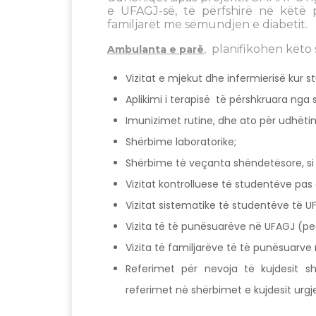
e UFAGJ-së, të përfshirë në këtë
familjarët me sëmundjen e diabetit.
planifikohen këto 
Ambulanta e parë
,
Vizitat e mjekut dhe infermierisë kur s
Aplikimi i terapisë të përshkruara nga 
Imunizimet rutine, dhe ato për udhët
Shërbime laboratorike;
Shërbime të veçanta shëndetësore, si 
Vizitat kontrolluese të studentëve pas da
Vizitat sistematike të studentëve të U
Vizita të të punësuarëve në UFAGJ (pe
Vizita të familjarëve të të punësuarv
Referimet për nevoja të kujdesit s
referimet në shërbimet e kujdesit urg