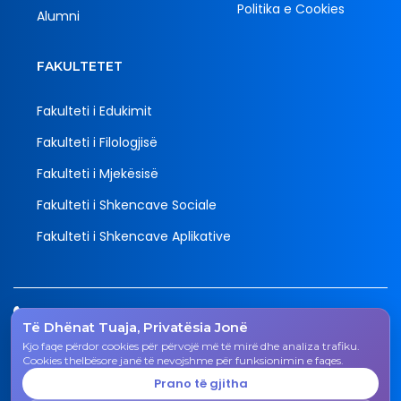
Politika e Cookies
Alumni
FAKULTETET
Fakulteti i Edukimit
Fakulteti i Filologjisë
Fakulteti i Mjekësisë
Fakulteti i Shkencave Sociale
Fakulteti i Shkencave Aplikative
Tel.
Të Dhënat Tuaja, Privatësia Jonë
038 200 20 831
Kjo faqe përdor cookies për përvojë më të mirë dhe analiza trafiku.
Email
Cookies thelbësore janë të nevojshme për funksionimin e faqes.
rektorati@uni-gjk.org
Prano të gjitha
Adresa