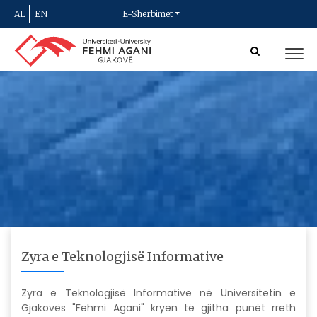
AL
EN
E-Shërbimet
Zyra e Teknologjisë Informative
Zyra e Teknologjisë Informative në Universitetin e
Gjakovës "Fehmi Agani" kryen të gjitha punët rreth