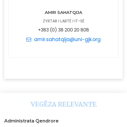
AMIR SAHATQIJA
ZYRTAR I LARTË I IT-SË
+383 (0) 38 200 20 808
amir.sahatqija@uni-gjk.org
VEGËZA RELEVANTE
Administrata Qendrore