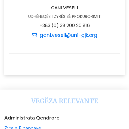
GANI VESELI
UDHËHEQËS I ZYRËS SË PROKURORIMIT
+383 (0) 38 200 20 816
gani.veseli@uni-gjk.org
VEGËZA RELEVANTE
Administrata Qendrore
Zyra e Financave