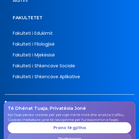
Alumni
FAKULTETET
Fakulteti i Edukimit
Fakulteti i Filologjisë
Fakulteti i Mjekësisë
Fakulteti i Shkencave Sociale
Fakulteti i Shkencave Aplikative
Tel.
Të Dhënat Tuaja, Privatësia Jonë
038 200 20 831
Kjo faqe përdor cookies për përvojë më të mirë dhe analiza trafiku.
Email
Cookies thelbësore janë të nevojshme për funksionimin e faqes.
rektorati@uni-gjk.org
Prano të gjitha
Adresa
Thelbësore