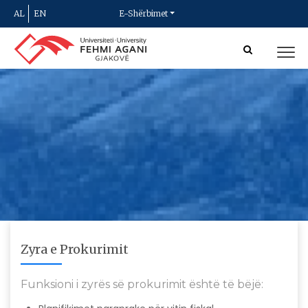
AL
EN
E-Shërbimet
Zyra e Prokurimit
Funksioni i zyrës së prokurimit është të bëjë: