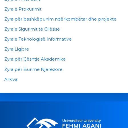
Zyra e Prokurimit
Zyra për bashkëpunim ndërkombëtar dhe projekte
Zyra e Sigurimit të Cilësisë
Zyra e Teknologjisë Informative
Zyra Ligjore
Zyra për Çështje Akademike
Zyra për Burime Njerëzore
Arkiva