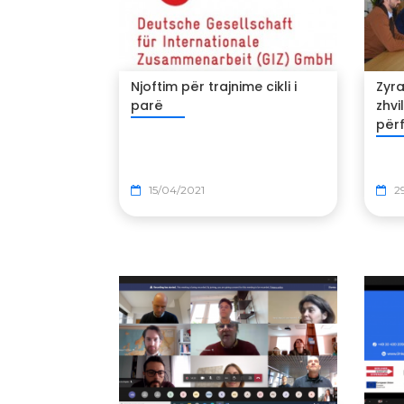
Njoftim për trajnime cikli i
Zyra
parë
zhvi
për
15/04/2021
2