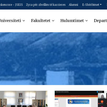
hkencore - JSEIS
Zyra për zhvillim të karrieres
Alumni
E-Shërbimet
niversiteti
Fakultetet
Hulumtimet
Depar