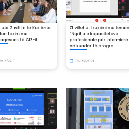
 për Zhvillim të Karrierës
Zhvillohet trajnimi me temë
llon takim me
“Ngritja e kapaciteteve
faqësues të GIZ-it
profesionale për infermierë
në kuadër të progra...
9/03/2021
25/03/2021