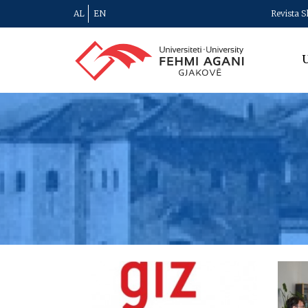
AL
EN
Revista S
U