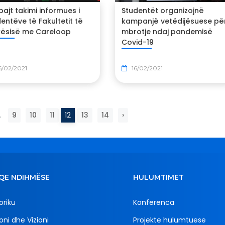
ajt takimi informues i
Studentët organizojnë
entëve të Fakultetit të
kampanjë vetëdijësuese pë
kësisë me Careloop
mbrotje ndaj pandemisë
Covid-19
6/02/2021
16/02/2021
.
9
10
11
12
13
14
›
QE NDIHMËSE
HULUMTIMET
oriku
Konferenca
oni dhe Vizioni
Projekte hulumtuese