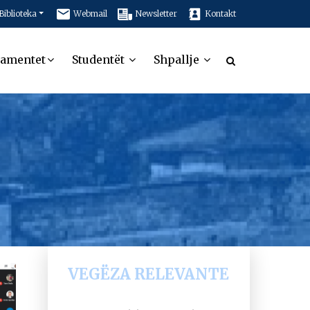
Biblioteka
Webmail
Newsletter
Kontakt
tamentet
Studentët
Shpallje
VEGËZA RELEVANTE