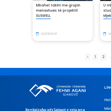
Mbahet takim me grupin
U mb
menaxhues të projektit
stud
SUSWELL
Mje
22/03/2021
2
‹
1
2
..
LIN
Hist
Misi
Regjistrohu për lajmet e reja nga