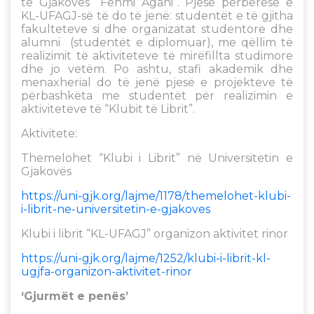
të Gjakovës “Fehmi Agani”. Pjesë përbërëse e
KL-UFAGJ-së të do të jenë: studentët e të gjitha
fakulteteve si dhe organizatat studentore dhe
alumni (studentët e diplomuar), me qëllim të
realizimit të aktiviteteve të mirëfillta studimore
dhe jo vetëm. Po ashtu, stafi akademik dhe
menaxherial do të jenë pjesë e projekteve të
përbashkëta me studentët për realizimin e
aktiviteteve të “Klubit të Librit”.
Aktivitete:
Themelohet “Klubi i Librit” në Universitetin e
Gjakovës
https://uni-gjk.org/lajme/1178/themelohet-klubi-
i-librit-ne-universitetin-e-gjakoves
Klubi i librit “KL-UFAGJ” organizon aktivitet rinor
https://uni-gjk.org/lajme/1252/klubi-i-librit-kl-
ugjfa-organizon-aktivitet-rinor
‘Gjurmët e penës’