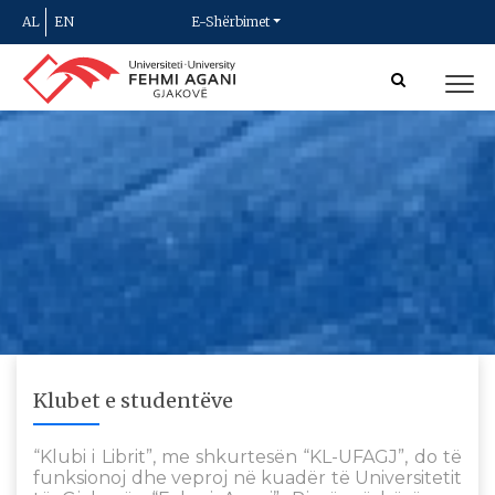
AL
EN
E-Shërbimet
Klubet e studentëve
“Klubi i Librit”, me shkurtesën “KL-UFAGJ”, do të
funksionoj dhe veproj në kuadër të Universitetit