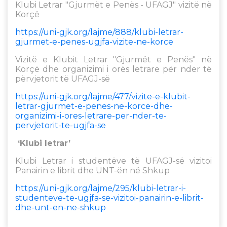
Klubi Letrar "Gjurmët e Penës - UFAGJ" vizitë në
Korçë
https://uni-gjk.org/lajme/888/klubi-letrar-
gjurmet-e-penes-ugjfa-vizite-ne-korce
Vizitë e Klubit Letrar "Gjurmët e Penës" në
Korçë dhe organizimi i orës letrare për nder të
përvjetorit të UFAGJ-së
https://uni-gjk.org/lajme/477/vizite-e-klubit-
letrar-gjurmet-e-penes-ne-korce-dhe-
organizimi-i-ores-letrare-per-nder-te-
pervjetorit-te-ugjfa-se
‘Klubi letrar’
Klubi Letrar i studentëve të UFAGJ-së vizitoi
Panairin e librit dhe UNT-ën në Shkup
https://uni-gjk.org/lajme/295/klubi-letrar-i-
studenteve-te-ugjfa-se-vizitoi-panairin-e-librit-
dhe-unt-en-ne-shkup