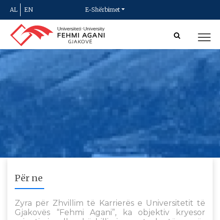
AL
EN
E-Shërbimet
Për ne
Zyra për Zhvillim të Karrierës e Universitetit të
Gjakovës “Fehmi Agani”, ka objektiv kryesor