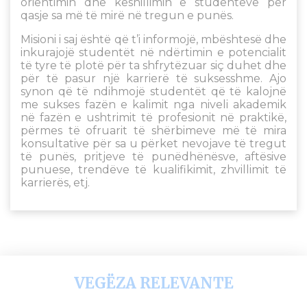
orientimin dhe këshillimin e studentëve për
qasje sa më të mirë në tregun e punës.
Misioni i saj është që t’i informojë, mbështesë dhe
inkurajojë studentët në ndërtimin e potencialit
të tyre të plotë për ta shfrytëzuar siç duhet dhe
për të pasur një karrierë të suksesshme. Ajo
synon që të ndihmojë studentët që të kalojnë
me sukses fazën e kalimit nga niveli akademik
në fazën e ushtrimit të profesionit në praktikë,
përmes të ofruarit të shërbimeve më të mira
konsultative për sa u përket nevojave të tregut
të punës, pritjeve të punëdhënësve, aftësive
punuese, trendëve të kualifikimit, zhvillimit të
karrierës, etj.
VEGËZA RELEVANTE