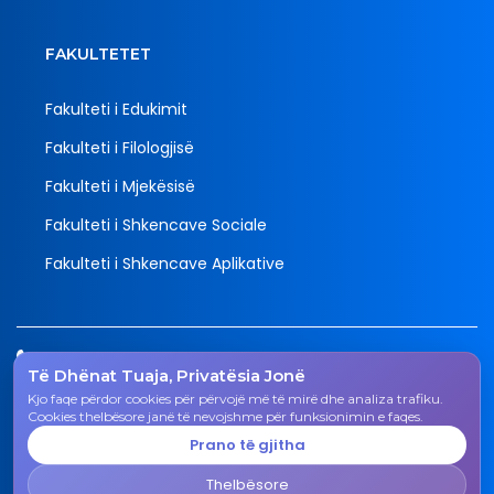
FAKULTETET
Fakulteti i Edukimit
Fakulteti i Filologjisë
Fakulteti i Mjekësisë
Fakulteti i Shkencave Sociale
Fakulteti i Shkencave Aplikative
Tel.
Të Dhënat Tuaja, Privatësia Jonë
038 200 20 831
Kjo faqe përdor cookies për përvojë më të mirë dhe analiza trafiku.
Email
Cookies thelbësore janë të nevojshme për funksionimin e faqes.
rektorati@uni-gjk.org
Prano të gjitha
Adresa
Thelbësore
Rektorati - Rr. "Ismail Qemali", n.n., 50 000 Gjakovë,