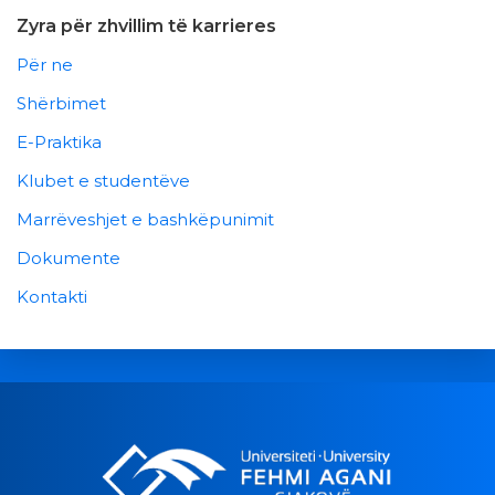
Zyra për zhvillim të karrieres
Për ne
Shërbimet
E-Praktika
Klubet e studentëve
Marrëveshjet e bashkëpunimit
Dokumente
Kontakti