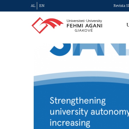
AL
EN
Revista S
U