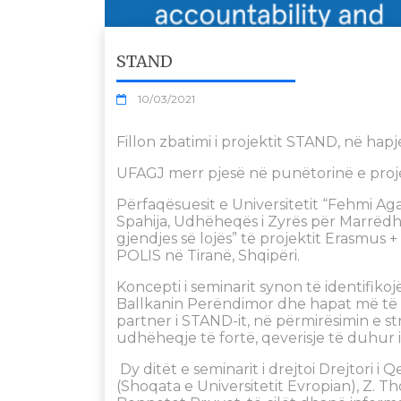
STAND
10/03/2021
Fillon zbatimi i projektit STAND, në hap
UFAGJ merr pjesë në punëtorinë e proj
Përfaqësuesit e Universitetit “Fehmi Aga
Spahija, Udhëheqës i Zyrës për Marrëdh
gjendjes së lojës” të projektit Erasmus 
POLIS në Tiranë, Shqipëri.
Koncepti i seminarit synon të identifikoj
Ballkanin Perëndimor dhe hapat më të
partner i STAND-it, në përmirësimin e st
udhëheqje të fortë, qeverisje të duhur in
Dy ditët e seminarit i drejtoi Drejtori i 
(Shoqata e Universitetit Evropian), Z.