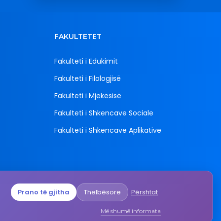
FAKULTETET
Fakulteti i Edukimit
Fakulteti i Filologjisë
Fakulteti i Mjekësisë
Fakulteti i Shkencave Sociale
Fakulteti i Shkencave Aplikative
Prano të gjitha
Thelbësore
Përshtat
mali",
epublika
Më shumë informata