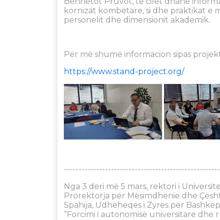
Bennetot Pruvot, të cilët dhanë informa
kornizat kombëtare, si dhe praktikat e mi
personelit dhe dimensionit akademik.
Për më shumë informacion sipas projekt
https://www.stand-project.org/
-----------------------------------------------------
Nga 3 deri më 5 mars, rektori i Universit
Prorektorja për Mësimdhënie dhe Çështje
Spahija, Udhëheqës i Zyrës për Bashkë
“Forcimi i autonomisë universitare dhe 