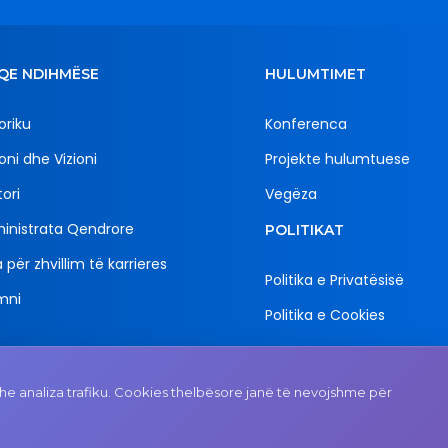
QE NDIHMËSE
HULUMTIMET
oriku
Konferenca
oni dhe Vizioni
Projekte hulumtuese
ori
Vegëza
inistrata Qendrore
POLITIKAT
 për zhvillim të karrieres
Politika e Privatësisë
mni
Politika e Cookies
Email
Adresa
e analiza trafiku. Cookies thelbësore janë të nevojshme për
rektorati@uni-gjk.org
Rektorati - Rr. "Ismail Qe
n.n., 50 000 Gjakovë, R
e Kosovës