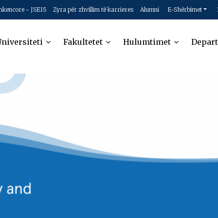
hkencore - JSEIS
Zyra për zhvillim të karrieres
Alumni
E-Shërbimet
niversiteti
Fakultetet
Hulumtimet
Depar