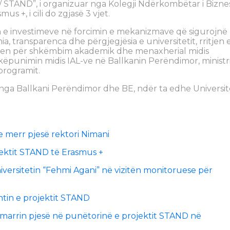
/ STAND”, i organizuar nga Kolegji Ndërkombëtar i Biznes
s +, i cili do zgjasë 3 vjet.
n e investimeve në forcimin e mekanizmave që sigurojnë
 transparenca dhe përgjegjësia e universitetit, rritjen 
etjen për shkëmbim akademik dhe menaxherial midis
këpunimin midis IAL-ve në Ballkanin Perëndimor, ministr
programit.
 nga Ballkani Perëndimor dhe BE, ndër ta edhe Universit
je merr pjesë rektori Nimani
ektit STAND të Erasmus +
versitetin “Fehmi Agani” në vizitën monitoruese për
tin e projektit STAND
arrin pjesë në punëtorinë e projektit STAND në