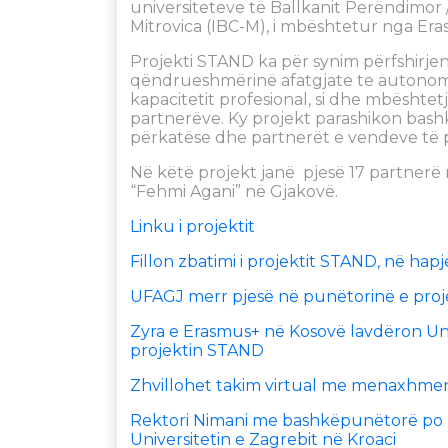
universiteteve të Ballkanit Perëndimor 
Mitrovica (IBC-M), i mbështetur nga Erasmu
Projekti STAND ka për synim përfshirje
qëndrueshmërinë afatgjate te autonomia,
kapacitetit profesional, si dhe mbësht
partnerëve. Ky projekt parashikon bash
përkatëse dhe partnerët e vendeve të 
Në këtë projekt janë pjesë 17 partnerë
“Fehmi Agani” në Gjakovë.
Linku i projektit
Fillon zbatimi i projektit STAND, në hap
UFAGJ merr pjesë në punëtorinë e proj
Zyra e Erasmus+ në Kosovë lavdëron Uni
projektin STAND
Zhvillohet takim virtual me menaxhmen
Rektori Nimani me bashkëpunëtorë po m
Universitetin e Zagrebit në Kroaci