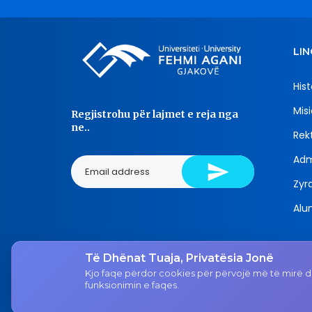
LIN
Hist
Misi
Regjistrohu për lajmet e reja nga
ne..
Rekt
Adm
Zyra
Alu
Të Dhënat Tuaja, Privatësia Jonë
Tel.
Kjo faqe përdor cookies për përvojë më të mirë dh
038 200 20 831
funksionimin e faqes.