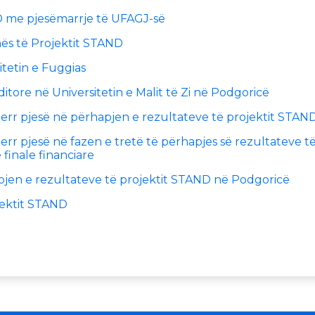
D me pjesëmarrje të UFAGJ-së
ës të Projektit STAND
tetin e Fuggias
ore në Universitetin e Malit të Zi në Podgoricë
merr pjesë në përhapjen e rezultateve të projektit STAN
err pjesë në fazen e tretë të përhapjes së rezultateve t
finale financiare
pjen e rezultateve të projektit STAND në Podgoricë
ektit STAND