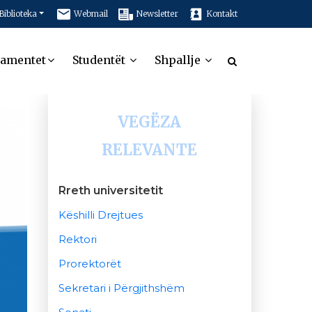
Biblioteka
Webmail
Newsletter
Kontakt
tamentet
Studentët
Shpallje
VEGËZA
RELEVANTE
Rreth universitetit
Këshilli Drejtues
Rektori
Prorektorët
Sekretari i Përgjithshëm