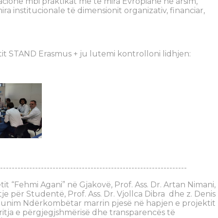
cione mbi praktikat më të mira Evropiane në arsim,
ra institucionale të dimensionit organizativ, financiar,
it STAND Erasmus + ju lutemi kontrolloni lidhjen:
----------------------------------------------------------------
etit “Fehmi Agani” në Gjakovë, Prof. Ass. Dr. Artan Nimani,
 për Studentë, Prof. Ass. Dr. Vjollca Dibra dhe z. Denis
punim Ndërkombëtar marrin pjesë në hapjen e projektit
rritja e përgjegjshmërisë dhe transparencës të