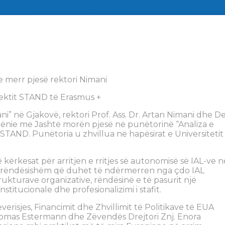
je merr pjesë rektori Nimani
ektit STAND të Erasmus +
ni” në Gjakovë, rektori Prof. Ass. Dr. Artan Nimani dhe De
ënie me Jashtë morën pjesë në punëtorinë “Analiza e
+ STAND. Punëtoria u zhvillua në hapësirat e Universitetit
ë kërkesat për arritjen e rritjes së autonomisë së IAL-ve n
 rëndësishëm që duhet të ndërmerren nga çdo IAL
rukturave organizative, rëndësinë e të pasurit një
stitucionale dhe profesionalizimi i stafit.
Qeverisjes, Financimit dhe Zhvillimit të Politikave të EUA
 Thomas Estermann dhe Zëvendës Drejtori Znj. Enora