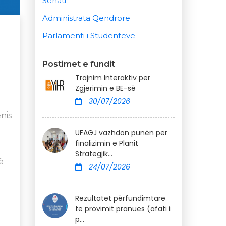
Senati
Administrata Qendrore
Parlamenti i Studentëve
Postimet e fundit
Trajnim Interaktiv për
Zgjerimin e BE-së
30/07/2026
nis
UFAGJ vazhdon punën për
finalizimin e Planit
Strategjik...
ë
24/07/2026
Rezultatet përfundimtare
të provimit pranues (afati i
p...