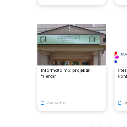
Informata mbi projektin
Fte
“Heras”
kon
24/04/2017
21