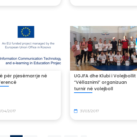
së për pjesëmarrje në
UGJFA dhe Klubi i Volejbollit
ferencë
“Vëllaznimi” organizuan
turnir në volejboll
/04/2017
31/03/2017