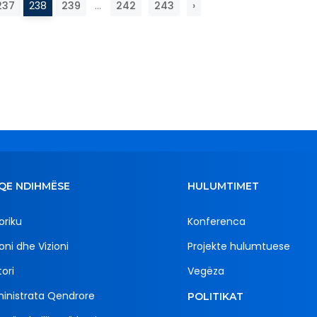
237
238
239
...
242
243
›
QE NDIHMËSE
HULUMTIMET
oriku
Konferenca
oni dhe Vizioni
Projekte hulumtuese
ori
Vegëza
inistrata Qendrore
POLITIKAT