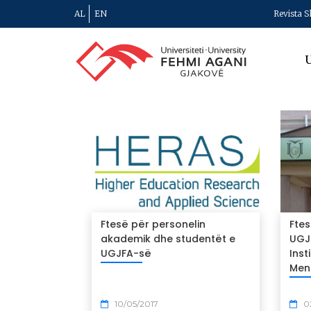
AL
EN
Revista S
U
Ftesë për personelin
Ftes
akademik dhe studentët e
UGJF
UGJFA-së
Inst
Mena
10/05/2017
0