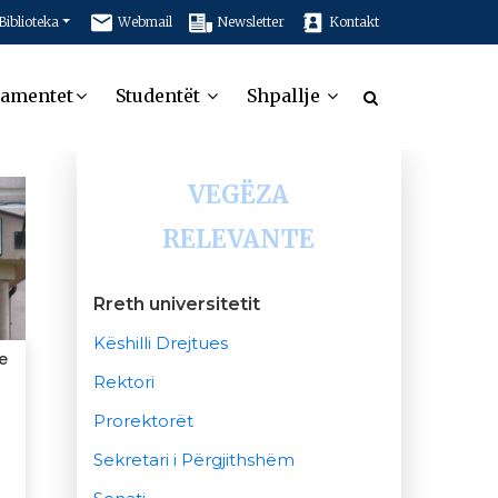
Biblioteka
Webmail
Newsletter
Kontakt
tamentet
Studentët
Shpallje
VEGËZA
RELEVANTE
Rreth universitetit
Këshilli Drejtues
e
Rektori
Prorektorët
Sekretari i Përgjithshëm