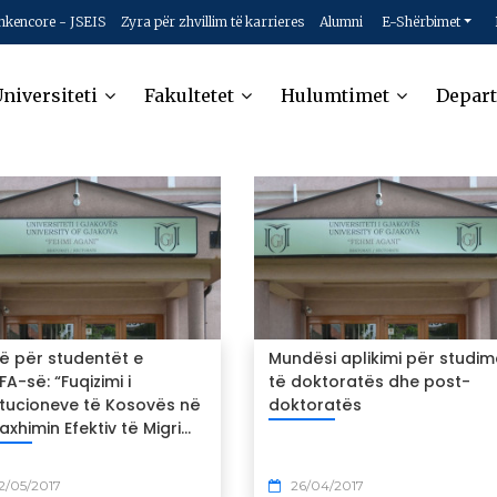
hkencore - JSEIS
Zyra për zhvillim të karrieres
Alumni
E-Shërbimet
niversiteti
Fakultetet
Hulumtimet
Depar
ë për studentët e
Mundësi aplikimi për studim
A-së: “Fuqizimi i
të doktoratës dhe post-
itucioneve të Kosovës në
doktoratës
xhimin Efektiv të Migri...
2/05/2017
26/04/2017