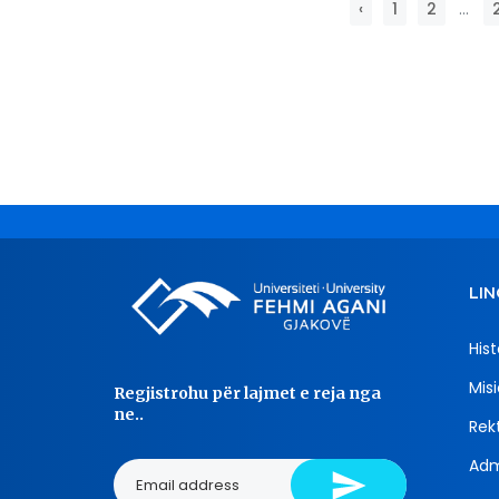
‹
1
2
...
LIN
Hist
Misi
Regjistrohu për lajmet e reja nga
ne..
Rekt
Adm