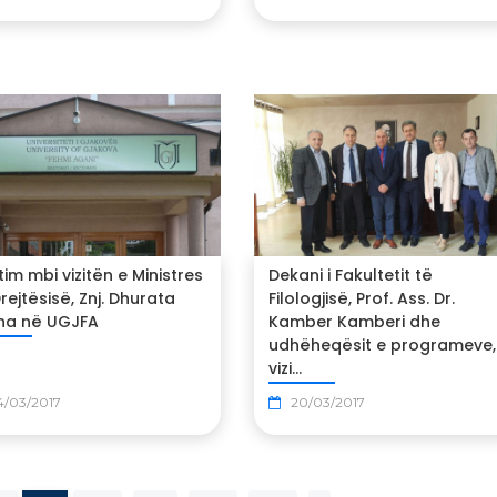
tim mbi vizitën e Ministres
Dekani i Fakultetit të
rejtësisë, Znj. Dhurata
Filologjisë, Prof. Ass. Dr.
ha në UGJFA
Kamber Kamberi dhe
udhëheqësit e programeve,
vizi...
4/03/2017
20/03/2017