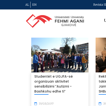
AL
EN
Revista S
U
Studentët e UGJFA-së
Rekt
organizuan aktivitet
taki
sensibilizimi “Autizmi -
Jam
Bashkohu edhe ti”
SHB
31/03/2017
31