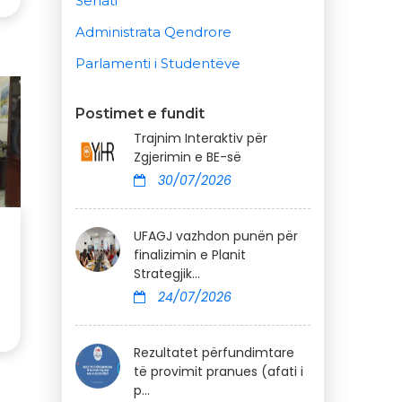
Senati
Administrata Qendrore
Parlamenti i Studentëve
Postimet e fundit
Trajnim Interaktiv për
Zgjerimin e BE-së
30/07/2026
UFAGJ vazhdon punën për
finalizimin e Planit
Strategjik...
24/07/2026
Rezultatet përfundimtare
të provimit pranues (afati i
p...