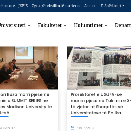
hkencore - JSEIS
Zyra për zhvillim të karrieres
Alumni
E-Shërbimet
niversiteti
Fakultetet
Hulumtimet
Depar
ori Buza morri pjesë në
Prorektorët e UGJFA-së
min e SUMMIT SERIES në
marrin pjesë në Takimin e 3
es Madison University të
të vjetor të Shoqatës së
A-së
Universiteteve të Ballka...
/03/2017
31/03/2017