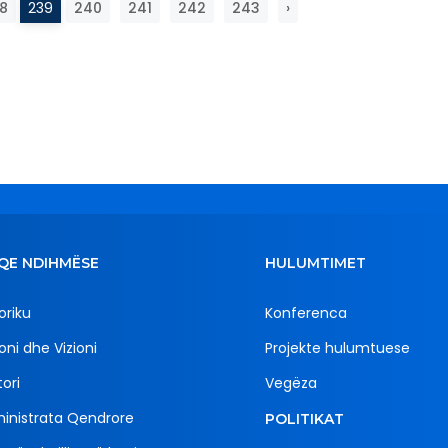
8
239
240
241
242
243
›
QE NDIHMËSE
HULUMTIMET
oriku
Konferenca
oni dhe Vizioni
Projekte hulumtuese
ori
Vegëza
inistrata Qendrore
POLITIKAT