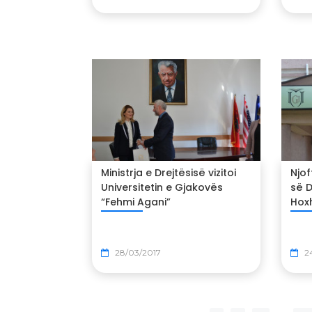
Ministrja e Drejtësisë vizitoi
Njof
Universitetin e Gjakovës
së D
“Fehmi Agani”
Hox
28/03/2017
2