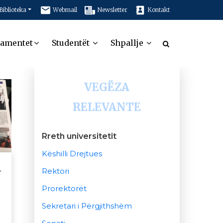
Biblioteka
Webmail
Newsletter
Kontakt
tamentet
Studentët
Shpallje
VEGËZA
RELEVANTE
Rreth universitetit
Këshilli Drejtues
-
Rektori
Prorektorët
Sekretari i Përgjithshëm