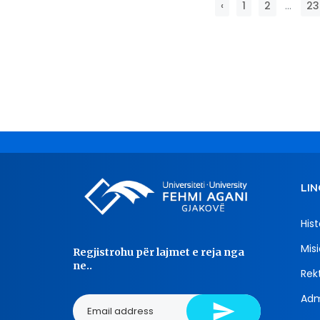
‹
1
2
...
23
LIN
Hist
Misi
Regjistrohu për lajmet e reja nga
ne..
Rekt
Adm