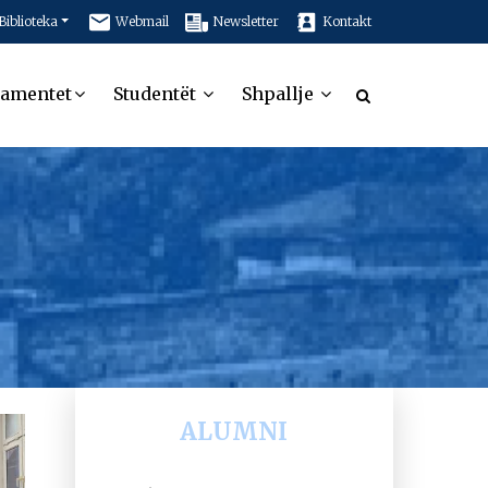
Biblioteka
Webmail
Newsletter
Kontakt
tamentet
Studentët
Shpallje
ALUMNI