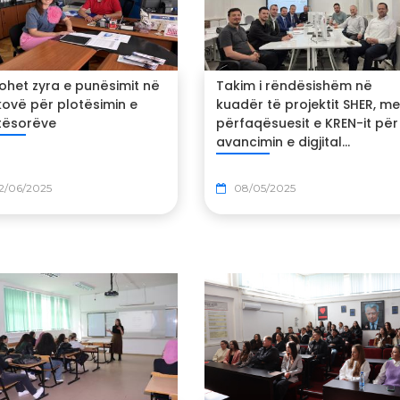
tohet zyra e punësimit në
Takim i rëndësishëm në
kovë për plotësimin e
kuadër të projektit SHER, me
tësorëve
përfaqësuesit e KREN-it për
avancimin e digjital...
2/06/2025
08/05/2025