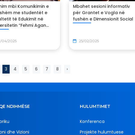
jnim mbi Komunikimin e
Mbahet sesioni informativ
shëm me studentët e
për Grantet e Vogla në
ltetit të Edukimit në
fushën e Dimensionit Social
ersitetin “Fehmi Agan...
8/04/2025
25/02/2025
3
4
5
6
7
8
›
QE NDIHMËSE
HULUMTIMET
oriku
Konferenca
oni dhe Vizioni
Projekte hulumtuese