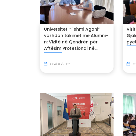
Universiteti “Fehmi Agani”
Vizi
vazhdon takimet me Alumni-
Gja
n: Vizitë në Qendrën për
pye
Aftësim Profesional në...
03/06/2025
0