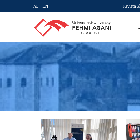
AL
EN
Revista S
U