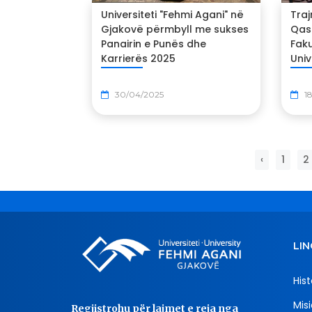
Universiteti "Fehmi Agani" në
Tra
Gjakovë përmbyll me sukses
Qas
Panairin e Punës dhe
Faku
Karrierës 2025
Univ
30/04/2025
1
‹
1
2
LIN
Hist
Misi
Regjistrohu për lajmet e reja nga