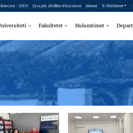
hkencore - JSEIS
Zyra për zhvillim të karrieres
Alumni
E-Shërbimet
niversiteti
Fakultetet
Hulumtimet
Depar