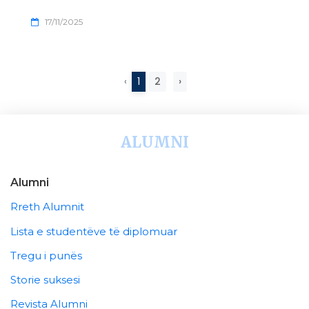
17/11/2025
‹
1
2
›
ALUMNI
Alumni
Rreth Alumnit
Lista e studentëve të diplomuar
Tregu i punës
Storie suksesi
Revista Alumni