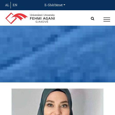
AL
EN
E-Shërbimet