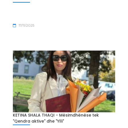
17/11/2025
KETINA SHALA THAQI - Mësimdhënëse tek
"Qendra aktive" dhe "Ylli"