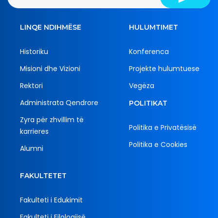
LINQE NDIHMËSE
HULUMTIMET
Historiku
Konferenca
Misioni dhe Vizioni
Projekte hulumtuese
Rektori
Vegëza
Administrata Qendrore
POLITIKAT
Zyra për zhvillim të
Politika e Privatësisë
karrieres
Politika e Cookies
Alumni
FAKULTETET
Fakulteti i Edukimit
Fakulteti i Filologjisë