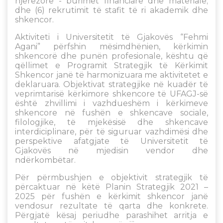
njerëzore - burimet financiare dhe materiale;
dhe (6) rekrutimit të stafit të ri akademik dhe
shkencor.
Aktiviteti i Universitetit të Gjakovës “Fehmi
Agani” përfshin mësimdhënien, kërkimin
shkencorë dhe punën profesionale, kështu që
qëllimet e Programit Strategjik të Kërkimit
Shkencor janë të harmonizuara me aktivitetet e
deklaruara. Objektivat strategjike në kuadër të
veprimtarisë kërkimore shkencore të UFAGJ-së
është zhvillimi i vazhdueshëm i kërkimeve
shkencore në fushën e shkencave sociale,
filologjike, të mjekësisë dhe shkencave
interdiciplinare, për të siguruar vazhdimësi dhe
perspektive afatgjate të Universitetit të
Gjakovës në mjedisin vendor dhe
ndërkombëtar.
Për përmbushjen e objektivit strategjik të
përcaktuar në këtë Planin Strategjik 2021 –
2025 për fushën e kërkimit shkencor janë
vendosur rezultate të qarta dhe konkrete.
Përgjatë kësaj periudhe parashihet arritja e