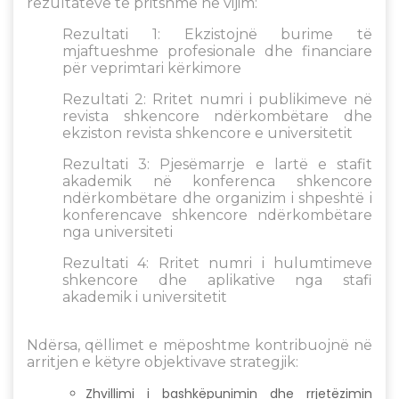
rezultateve të pritshme në vijim:
Rezultati 1: Ekzistojnë burime të
mjaftueshme profesionale dhe financiare
për veprimtari kërkimore
Rezultati 2: Rritet numri i publikimeve në
revista shkencore ndërkombëtare dhe
ekziston revista shkencore e universitetit
Rezultati 3: Pjesëmarrje e lartë e stafit
akademik në konferenca shkencore
ndërkombëtare dhe organizim i shpeshtë i
konferencave shkencore ndërkombëtare
nga universiteti
Rezultati 4: Rritet numri i hulumtimeve
shkencore dhe aplikative nga stafi
akademik i universitetit
Ndërsa, qëllimet e mëposhtme kontribuojnë në
arritjen e këtyre objektivave strategjik:
Zhvillimi i bashkëpunimin dhe rrjetëzimin