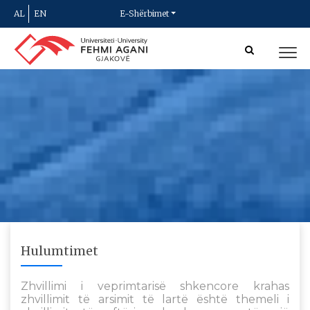
AL
EN
E-Shërbimet
Hulumtimet
Zhvillimi i veprimtarisë shkencore krahas
zhvillimit të arsimit të lartë është themeli i