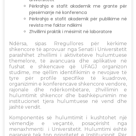
Përkrahja e stafit akademik me grante për
pjesëmarrje në konferenca
Përkrahja e stafit akademik për publikime në
revista me faktor ndikimi
Zhvillimi praktik i mësimit në laboratore
Ndërsa, sipas Rregullores për kërkime
shkencore të aprovuar nga Senati i Universitetit
parashihet zhvillimi i aktiviteteve hulumtuese
themelore, të avancuara dhe aplikative në
fushat e shkencave që UFAGJ organizon
studime, me qëllim identifikimin e nevojave të
tyre për profile specifike të kuadrove,
organizimin e konferencave shkencore vendore,
rajonale dhe ndërkombëtare, zhvillimin e
hulumtimit shkencor dhe bashkëpunimin me
institucionet tjera hulumtuese në vend dhe
jashtë vendit.
Komponentës së hulumtimit i kushtohet një
vëmendje e veçantë, posaçërisht nga
menaxhmenti i Universitetit. Hulumtimi është
paraparë tek top prioritetet e Institucionit. Për