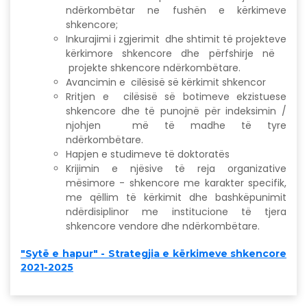
ndërkombëtar ne fushën e kërkimeve
shkencore;
Inkurajimi i zgjerimit dhe shtimit të projekteve
kërkimore shkencore dhe përfshirje në
projekte shkencore ndërkombëtare.
Avancimin e cilësisë së kërkimit shkencor
Rritjen e cilësisë së botimeve ekzistuese
shkencore dhe të punojnë për indeksimin /
njohjen më të madhe të tyre
ndërkombëtare.
Hapjen e studimeve të doktoratës
Krijimin e njësive të reja organizative
mësimore - shkencore me karakter specifik,
me qëllim të kërkimit dhe bashkëpunimit
ndërdisiplinor me institucione të tjera
shkencore vendore dhe ndërkombëtare.
"Sytë e hapur" - Strategjia e kërkimeve shkencore
2021-2025