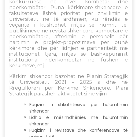
konkurruese në nivel kombëtar dhe
ndërkombëtar. Puna kërkimore-shkencore e
fakulteteve është prioritet për zhvillimin e
universitetit në të ardhmen, ku rëndësi e
veçantë i kushtohet rritjes së numrit të
publikimeve në revista shkencore kombëtare e
ndërkombëtare, aftësimin e personelit për
hartimin e projekt-propozimeve për punë
kërkimore dhe për lidhjen e partneritetit me
institucionet tjera, rritjes së bashkëpunimit
institucional ndërkombëtar në fushën e
kërkimeve, etj.
Kërkimi shkencor bazohet në Planin Strategjik
të Universitetit 2021 – 2025 si dhe në
Rregulloren për Kërkime Shkencore. Plani
Strategjik parasheh aktivitetet si në vijim:
Fuqizimi i shkathtësive për hulumtimin
shkencor
Lidhja e mësimdhënies me hulumtimin
shkencor
Fuqizimi i revistave dhe konferencave të
universitetit