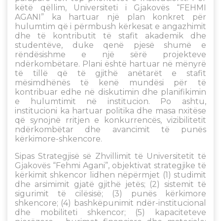
këtë qëllim, Universiteti i Gjakovës “FEHMI
AGANI” ka hartuar një plan konkret për
hulumtim që i përmbush kërkesat e angazhimit
dhe të kontributit të stafit akademik dhe
studentëve, duke qenë pjesë shumë e
rëndësishme e një sërë projekteve
ndërkombëtare. Plani është hartuar në mënyrë
të tillë që të gjithë anëtarët e stafit
mësimdhënës të kenë mundësi për të
kontribuar edhe në diskutimin dhe planifikimin
e hulumtimit në institucion. Po ashtu,
institucioni ka hartuar politika dhe masa nxitëse
që synojnë rritjen e konkurrencës, vizibilitetit
ndërkombëtar dhe avancimit të punës
kërkimore-shkencore.
Sipas Strategjisë së Zhvillimit të Universitetit të
Gjakovës “Fehmi Agani”, objektivat strategjike të
kërkimit shkencor lidhen nëpërmjet (1) studimit
dhe arsimimit gjatë gjithë jetës; (2) sistemit të
sigurimit të cilësisë; (3) punës kërkimore
shkencore; (4) bashkëpunimit ndër-institucional
dhe mobiliteti shkencor; (5) kapaciteteve