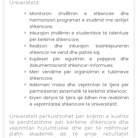
Universitetit:
Monitoron zhvillimin e shkencës dhe
harmonizon programet e studimit me arritjet
shkencore;
Inkurajon zhvillimin e studentëve të talentuar
për kërkime shkencore;
Realizon dhe inkurajon bashkëpunimin
shkencor në vend dhe jashtë saj;
Kujdeset për sigurimin e pajisjeve dhe
dokumentacionit shkencor-informues;
Merr vendime për organizimin e tubimeve
shkencore;
Ndërmerr masa dhe veprimtari të tjera për
përmirësimin sistematik të kërkimit shkencor;
Kryen detyra të tjera që lidhen me realizimin
e veprimtarisë shkencore te Universitetit.
Universiteti përkushtohet për krijimin e kushte
të përshtatshme për kërkime shkencore dhe
veprimtari hulumtuese dhe për të ndihmuar
stafin akademik që të arrijë rezultatet