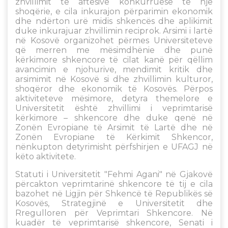
zhvillimit të aftësive konkurruese të një
shoqërie, e cila inkurajon përparimin ekonomik
dhe ndërton urë midis shkencës dhe aplikimit
duke inkurajuar zhvillimin reciprok. Arsimi i lartë
në Kosovë organizohet përmes Universiteteve
që merren me mësimdhënie dhe punë
kërkimore shkencore të cilat kanë për qëllim
avancimin e njohurive, mendimit kritik dhe
arsimimit në Kosovë si dhe zhvillimin kulturor,
shoqëror dhe ekonomik të Kosovës. Përpos
aktiviteteve mësimore, detyra themelore e
Universitetit është zhvillimi i veprimtarisë
kërkimore – shkencore dhe duke qenë në
Zonën Evropiane të Arsimit të Lartë dhe në
Zonën Evropiane të Kërkimit Shkencor,
nënkupton detyrimisht përfshirjen e UFAGJ në
këto aktivitete.
Statuti i Universitetit "Fehmi Agani" në Gjakovë
përcakton veprimtarinë shkencore të tij e cila
bazohet në Ligjin për Shkencë të Republikës së
Kosovës, Strategjinë e Universitetit dhe
Rregulloren për Veprimtari Shkencore. Në
kuadër të veprimtarisë shkencore, Senati i