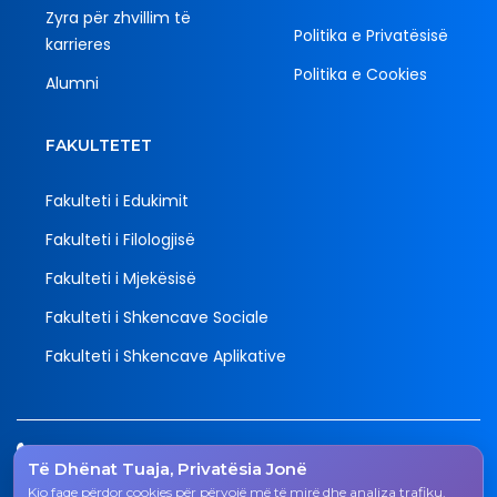
Zyra për zhvillim të
Politika e Privatësisë
karrieres
Politika e Cookies
Alumni
FAKULTETET
Fakulteti i Edukimit
Fakulteti i Filologjisë
Fakulteti i Mjekësisë
Fakulteti i Shkencave Sociale
Fakulteti i Shkencave Aplikative
Tel.
Të Dhënat Tuaja, Privatësia Jonë
038 200 20 831
Kjo faqe përdor cookies për përvojë më të mirë dhe analiza trafiku.