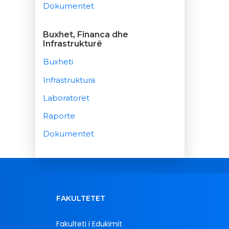
Dokumentet
Buxhet, Financa dhe
Infrastrukturë
Buxheti
Infrastruktura
Laboratorët
Raporte
Dokumentet
FAKULTETET
Fakulteti i Edukimit