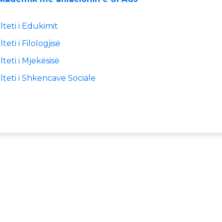
teti i Edukimit
eti i Filologjisë
teti i Mjekësisë
lteti i Shkencave Sociale