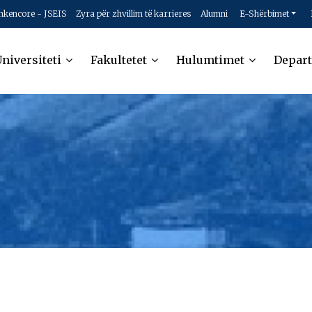
hkencore - JSEIS
Zyra për zhvillim të karrieres
Alumni
E-Shërbimet
niversiteti
Fakultetet
Hulumtimet
Depar