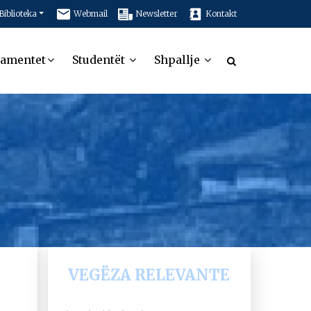
Biblioteka
Webmail
Newsletter
Kontakt
tamentet
Studentët
Shpallje
VEGËZA RELEVANTE