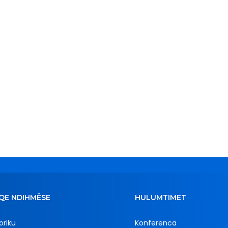
QE NDIHMËSE
HULUMTIMET
oriku
Konferenca