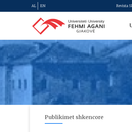
AL
EN
Revista S
U
Publikimet shkencore