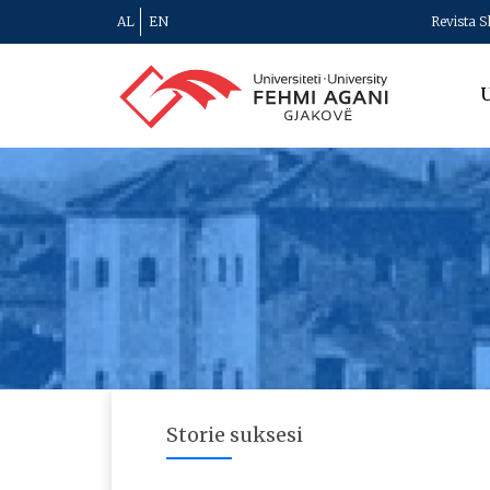
AL
EN
Revista S
U
Storie suksesi