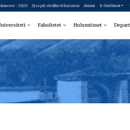
hkencore - JSEIS
Zyra për zhvillim të karrieres
Alumni
E-Shërbimet
niversiteti
Fakultetet
Hulumtimet
Depar