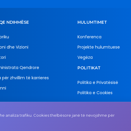
QE NDIHMËSE
HULUMTIMET
oriku
Konferenca
oni dhe Vizioni
Projekte hulumtuese
ori
Vegëza
inistrata Qendrore
POLITIKAT
 për zhvillim të karrieres
Politika e Privatësisë
mni
Politika e Cookies
Email
Adresa
e analiza trafiku. Cookies thelbësore janë të nevojshme për
rektorati@uni-gjk.org
Rektorati - Rr. "Ismail Qe
n.n., 50 000 Gjakovë, R
e Kosovës