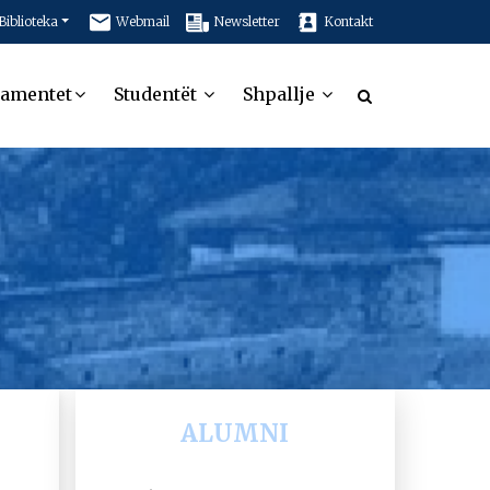
Biblioteka
Webmail
Newsletter
Kontakt
tamentet
Studentët
Shpallje
ALUMNI