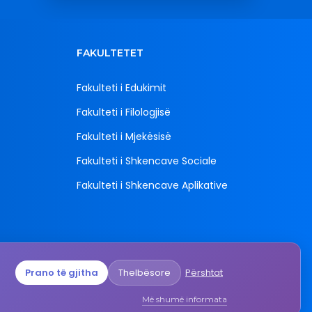
FAKULTETET
Fakulteti i Edukimit
Fakulteti i Filologjisë
Fakulteti i Mjekësisë
Fakulteti i Shkencave Sociale
Fakulteti i Shkencave Aplikative
Prano të gjitha
Thelbësore
Përshtat
mali",
epublika
Më shumë informata