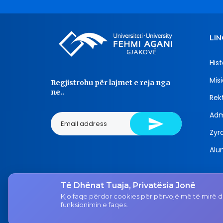
LIN
Hist
Misi
Regjistrohu për lajmet e reja nga
ne..
Rekt
Adm
Zyra
Alu
Të Dhënat Tuaja, Privatësia Jonë
Tel.
Kjo faqe përdor cookies për përvojë më të mirë dh
038 200 20 831
funksionimin e faqes.