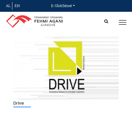
AL
EN
E-Shërbimet
Drive