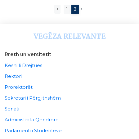
‹
1
2
›
VEGËZA RELEVANTE
Rreth universitetit
Këshilli Drejtues
Rektori
Prorektorët
Sekretari i Përgjithshëm
Senati
Administrata Qendrore
Parlamenti i Studentëve