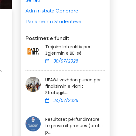
Senati
Administrata Qendrore
Parlamenti i Studentëve
Postimet e fundit
Trajnim Interaktiv për
Zgjerimin e BE-së
30/07/2026
e
UFAGJ vazhdon punën për
finalizimin e Planit
Strategjik...
24/07/2026
Rezultatet përfundimtare
të provimit pranues (afati i
p...