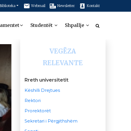
Biblioteka
Webmail
Newsletter
Kontakt
tamentet
Studentët
Shpallje
VEGËZA
RELEVANTE
Rreth universitetit
Këshilli Drejtues
Rektori
Prorektorët
Sekretari i Përgjithshëm