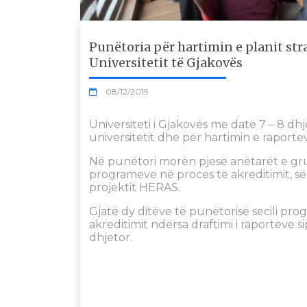
Punëtoria për hartimin e planit st
Universitetit të Gjakovës
08/12/2019
Universiteti i Gjakovës me datë 7 – 8 dhj
universitetit dhe për hartimin e raport
Në punëtori morën pjesë anëtarët e grup
programeve në proces të akreditimit, së
projektit HERAS.
Gjatë dy ditëve të punëtorisë secili prog
akreditimit ndërsa draftimi i raporteve s
dhjetor.