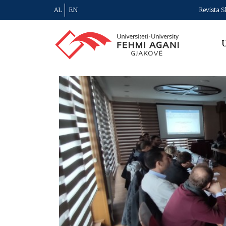
AL
EN
Revista S
U