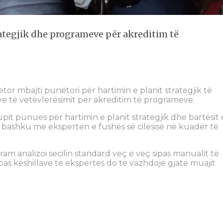
rategjik dhe programeve për akreditim të
etor mbajti punëtori për hartimin e planit strategjik të
eve të vetëvlerësimit për akreditim të programeve.
it punues për hartimin e planit strategjik dhe bartësit 
 bashku me eksperten e fushës së cilësisë në kuadër të
ram analizoi secilin standard veç e veç sipas manualit të
ipas këshillave të ekspertes do të vazhdojë gjatë muajit