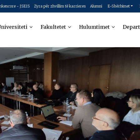
hkencore - JSEIS
Zyra për zhvillim të karrieres
Alumni
E-Shërbimet
niversiteti
Fakultetet
Hulumtimet
Depar