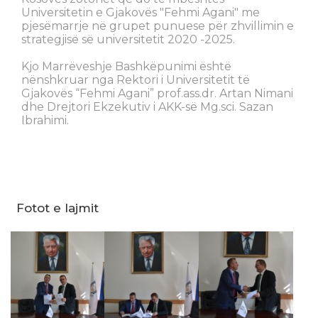
Universitetin e Gjakovës "Fehmi Agani" me
pjesëmarrje në grupet punuese për zhvillimin e
strategjisë së universitetit 2020 -2025.
Kjo Marrëveshje Bashkëpunimi është
nënshkruar nga Rektori i Universitetit të
Gjakovës “Fehmi Agani” prof.ass.dr. Artan Nimani
dhe Drejtori Ekzekutiv i AKK-së Mg.sci. Sazan
Ibrahimi.
Fotot e lajmit