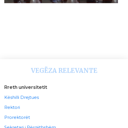
VEGËZA RELEVANTE
Rreth universitetit
Këshilli Drejtues
Rektori
Prorektorët
Sekretari i Përgjithshëm