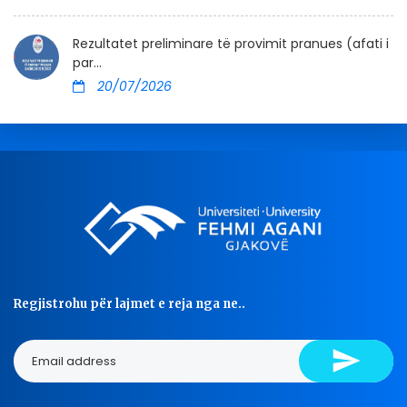
Rezultatet preliminare të provimit pranues (afati i
par...
20/07/2026
Regjistrohu për lajmet e reja nga ne..