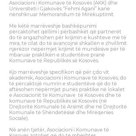
Asociacioni i Komunave të Kosovës (AKK) dhe
Universiteti i Gjakovës “Fehmi Agani” kanë
nënshkruar Memorandum të Mirëkuptimit.
Me këtë marrëveshje bashkëpunimi
përcaktohet qëllimi i përbashkët që partnerët
do të angazhohen për krijimin e kushteve më të
mira, të cilat do të avancojnë shkallën e zhvillimit
njerëzor nëpërmjet krijimit të mundësive për të
mbaruar praktikën e studentëve pranë
Komunave të Republikës së Kosovës.
Kjo marrëveshje specifikon që për çdo vit
akademik, Asociacioni i Komunave të Kosovës, do
të përcaktojë numrin e studentëve që do të
aftësohen nëpërmjet punës praktike në lokalet
e Asociacionit të Komunave të Kosovës dhe të
komunave të Republikës së Kosovës (në
Drejtoritë Komunale të Arsimit dhe në Drejtoritë
Komunale të Shëndetësisë dhe Mirëqenies
Sociale).
Në anën tjetër, Asociacioni i Komunave të
Kosovës zotohet që do të mbështes