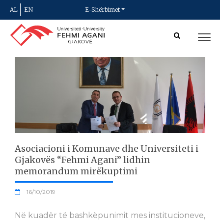
AL
EN
E-Shërbimet
Asociacioni i Komunave dhe Universiteti i
Gjakovës “Fehmi Agani” lidhin
memorandum mirëkuptimi
16/10/2019
Në kuadër të bashkëpunimit mes institucioneve,