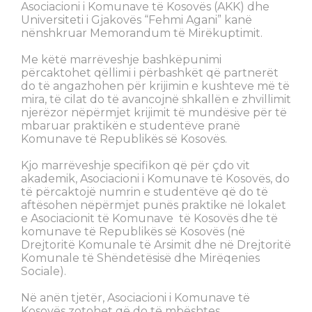
Asociacioni i Komunave të Kosovës (AKK) dhe
Universiteti i Gjakovës “Fehmi Agani” kanë
nënshkruar Memorandum të Mirëkuptimit.
Me këtë marrëveshje bashkëpunimi
përcaktohet qëllimi i përbashkët që partnerët
do të angazhohen për krijimin e kushteve më të
mira, të cilat do të avancojnë shkallën e zhvillimit
njerëzor nëpërmjet krijimit të mundësive për të
mbaruar praktikën e studentëve pranë
Komunave të Republikës së Kosovës.
Kjo marrëveshje specifikon që për çdo vit
akademik, Asociacioni i Komunave të Kosovës, do
të përcaktojë numrin e studentëve që do të
aftësohen nëpërmjet punës praktike në lokalet
e Asociacionit të Komunave të Kosovës dhe të
komunave të Republikës së Kosovës (në
Drejtoritë Komunale të Arsimit dhe në Drejtoritë
Komunale të Shëndetësisë dhe Mirëqenies
Sociale).
Në anën tjetër, Asociacioni i Komunave të
Kosovës zotohet që do të mbështes