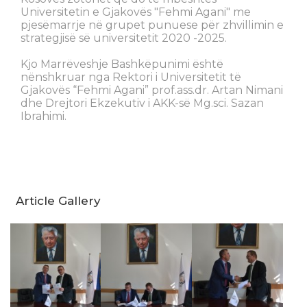
Universitetin e Gjakovës "Fehmi Agani" me
pjesëmarrje në grupet punuese për zhvillimin e
strategjisë së universitetit 2020 -2025.
Kjo Marrëveshje Bashkëpunimi është
nënshkruar nga Rektori i Universitetit të
Gjakovës “Fehmi Agani” prof.ass.dr. Artan Nimani
dhe Drejtori Ekzekutiv i AKK-së Mg.sci. Sazan
Ibrahimi.
Article Gallery