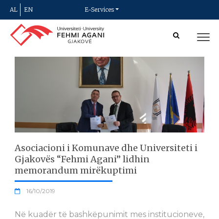
AL
EN
E-Services
Asociacioni i Komunave dhe Universiteti i
Gjakovës “Fehmi Agani” lidhin
memorandum mirëkuptimi
16/10/2019
Në kuadër të bashkëpunimit mes institucioneve,