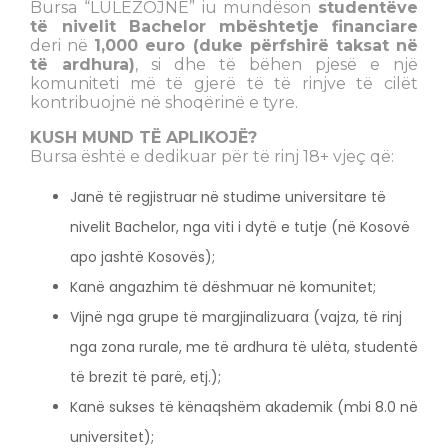
Bursa “LULËZOJNË” iu mundëson
studentëve
të nivelit Bachelor
mbështetje financiare
deri në
1,000 euro (duke përfshirë taksat në
të ardhura)
, si dhe të bëhen pjesë e një
komuniteti më të gjerë të të rinjve të cilët
kontribuojnë në shoqërinë e tyre.
KUSH MUND TË APLIKOJË?
Bursa është e dedikuar për të rinj 18+ vjeç që:
Janë të regjistruar në studime universitare të
nivelit Bachelor, nga viti i dytë e tutje (në Kosovë
apo jashtë Kosovës);
Kanë angazhim të dëshmuar në komunitet;
Vijnë nga grupe të margjinalizuara (vajza, të rinj
nga zona rurale, me të ardhura të ulëta, studentë
të brezit të parë, etj.);
Kanë sukses të kënaqshëm akademik (mbi 8.0 në
universitet);