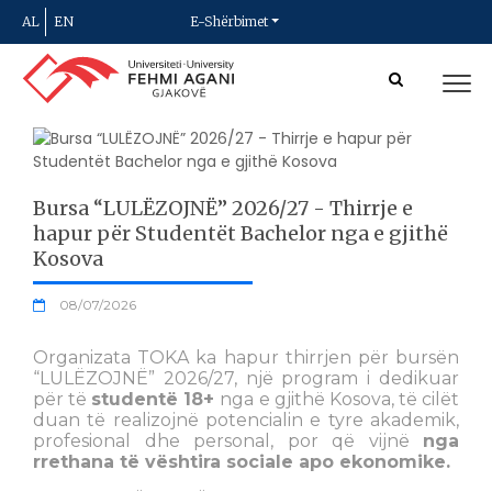
AL
EN
E-Shërbimet
Bursa “LULËZOJNË” 2026/27 - Thirrje e
hapur për Studentët Bachelor nga e gjithë
Kosova
08/07/2026
Organizata TOKA ka hapur thirrjen për bursën
“LULËZOJNË” 2026/27, një program i dedikuar
për të
studentë 18+
nga e gjithë Kosova, të cilët
duan të realizojnë potencialin e tyre akademik,
profesional dhe personal, por që vijnë
nga
rrethana të vështira sociale apo ekonomike.