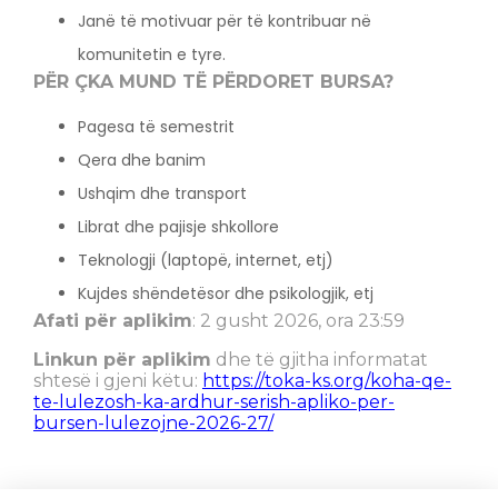
Janë të motivuar për të kontribuar në
komunitetin e tyre.
PËR ÇKA MUND TË PËRDORET BURSA?
Pagesa të semestrit
Qera dhe banim
Ushqim dhe transport
Librat dhe pajisje shkollore
Teknologji (laptopë, internet, etj)
Kujdes shëndetësor dhe psikologjik, etj
Afati për aplikim
: 2 gusht 2026, ora 23:59
Linkun për aplikim
dhe të gjitha informatat
shtesë i gjeni këtu:
https://toka-ks.org/koha-qe-
te-lulezosh-ka-ardhur-serish-apliko-per-
bursen-lulezojne-2026-27/