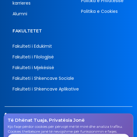
Politika e Privatësisë
karrieres
Politika e Cookies
Alumni
FAKULTETET
Fakulteti i Edukimit
Fakulteti i Filologjisë
Fakulteti i Mjekësisë
Fakulteti i Shkencave Sociale
Fakulteti i Shkencave Aplikative
Tel.
Të Dhënat Tuaja, Privatësia Jonë
038 200 20 831
Kjo faqe përdor cookies për përvojë më të mirë dhe analiza trafiku.
Email
Cookies thelbësore janë të nevojshme për funksionimin e faqes.