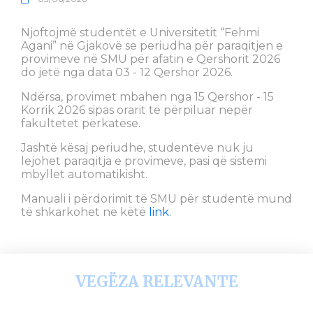
Njoftojmë studentët e Universitetit “Fehmi
Agani” në Gjakovë se periudha për paraqitjen e
provimeve në SMU për afatin e Qershorit 2026
do jetë nga data 03 - 12 Qershor 2026.
Ndërsa, provimet mbahen nga 15 Qershor - 15
Korrik 2026 sipas orarit të përpiluar nëpër
fakultetet përkatëse.
Jashtë kësaj periudhe, studentëve nuk ju
lejohet paraqitja e provimeve, pasi që sistemi
mbyllet automatikisht.
Manuali i përdorimit të SMU për studentë mund
të shkarkohet në këtë
link
.
VEGËZA RELEVANTE