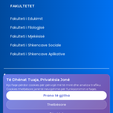
FAKULTETET
Fakulteti i Edukimit
Fakulteti i Filologjisë
Fakulteti i Mjekësisë
Fakulteti i Shkencave Sociale
Fakulteti i Shkencave Aplikative
Tel.
Të Dhënat Tuaja, Privatësia Jonë
038 200 20 831
Kjo faqe përdor cookies për përvojë më të mirë dhe analiza trafiku.
Email
Cookies thelbësore janë të nevojshme për funksionimin e faqes.
rektorati@uni-gjk.org
Prano të gjitha
Adresa
Thelbësore
Rektorati - Rr. "Ismail Qemali", n.n., 50 000 Gjakovë,
Republika e Kosovës