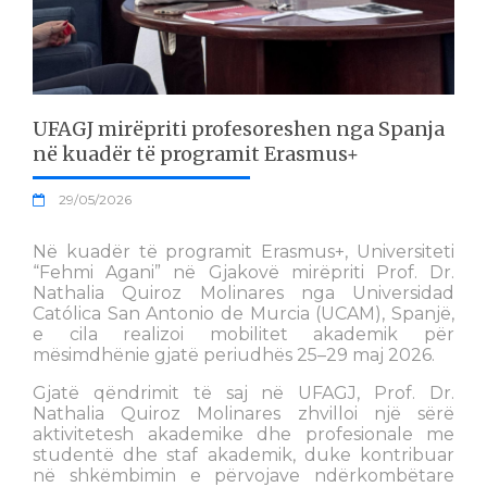
UFAGJ mirëpriti profesoreshen nga Spanja
në kuadër të programit Erasmus+
29/05/2026
Në kuadër të programit Erasmus+, Universiteti
“Fehmi Agani” në Gjakovë mirëpriti Prof. Dr.
Nathalia Quiroz Molinares nga Universidad
Católica San Antonio de Murcia (UCAM), Spanjë,
e cila realizoi mobilitet akademik për
mësimdhënie gjatë periudhës 25–29 maj 2026.
Gjatë qëndrimit të saj në UFAGJ, Prof. Dr.
Nathalia Quiroz Molinares zhvilloi një sërë
aktivitetesh akademike dhe profesionale me
studentë dhe staf akademik, duke kontribuar
në shkëmbimin e përvojave ndërkombëtare