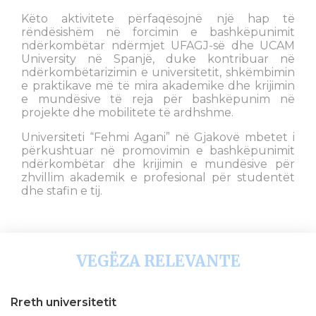
Këto aktivitete përfaqësojnë një hap të
rëndësishëm në forcimin e bashkëpunimit
ndërkombëtar ndërmjet UFAGJ-së dhe UCAM
University në Spanjë, duke kontribuar në
ndërkombëtarizimin e universitetit, shkëmbimin
e praktikave më të mira akademike dhe krijimin
e mundësive të reja për bashkëpunim në
projekte dhe mobilitete të ardhshme.
Universiteti “Fehmi Agani” në Gjakovë mbetet i
përkushtuar në promovimin e bashkëpunimit
ndërkombëtar dhe krijimin e mundësive për
zhvillim akademik e profesional për studentët
dhe stafin e tij.
VEGËZA RELEVANTE
Rreth universitetit