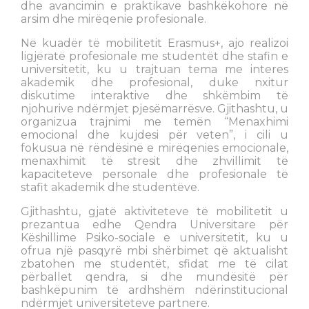
dhe avancimin e praktikave bashkëkohore në
arsim dhe mirëqenie profesionale.
Në kuadër të mobilitetit Erasmus+, ajo realizoi
ligjëratë profesionale me studentët dhe stafin e
universitetit, ku u trajtuan tema me interes
akademik dhe profesional, duke nxitur
diskutime interaktive dhe shkëmbim të
njohurive ndërmjet pjesëmarrësve. Gjithashtu, u
organizua trajnimi me temën “Menaxhimi
emocional dhe kujdesi për veten”, i cili u
fokusua në rëndësinë e mirëqenies emocionale,
menaxhimit të stresit dhe zhvillimit të
kapaciteteve personale dhe profesionale të
stafit akademik dhe studentëve.
Gjithashtu, gjatë aktiviteteve të mobilitetit u
prezantua edhe Qendra Universitare për
Këshillime Psiko-sociale e universitetit, ku u
ofrua një pasqyrë mbi shërbimet që aktualisht
zbatohen me studentët, sfidat me të cilat
përballet qendra, si dhe mundësitë për
bashkëpunim të ardhshëm ndërinstitucional
ndërmjet universiteteve partnere.