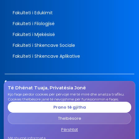
Fakulteti i Edukimit
Fakulteti i Filologjisë
Fakulteti i Mjekësisë
Fakulteti i Shkencave Sociale
Fakulteti i Shkencave Aplikative
Tel.
Të Dhënat Tuaja, Privatësia Jonë
038 200 20 831
Kjo faqe përdor cookies për përvojë më të mirë dhe analiza trafiku.
Email
Cookies thelbësore janë të nevojshme për funksionimin e faqes.
rektorati@uni-gjk.org
Prano të gjitha
Adresa
Thelbësore
Rektorati - Rr. "Ismail Qemali", n.n., 50 000 Gjakovë,
Republika e Kosovës
Përshtat
Më shumë informata