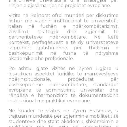
shërbimeve universitare dhe strategjitë për
rritjen e pjesëmarrjes në projektet evropiane.
Vizita në Rektorat ofroi mundësi për diskutime
lidhur me vizionin institucional të universitetit
italian në fushën e ndërkombëtarizimit,
zhvillimit strategjik dhe zgjerimit të
partneriteteve ndërkombëtare. Në këtë
kontekst, përfaqësuesit e të dy universiteteve
shprehën gatishmërinë për thellimin e
bashkëpunimit në fusha të ndryshme
akademike dhe profesionale.
Po ashtu, gjatë vizitës në Zyrën Ligjore u
diskutuan aspektet juridike të marrëveshjeve
ndërinstitucionale, procedurat për
bashkëpunime ndërkombëtare, standardet
evropiane të administrimit universitar dhe
rëndësia e harmonizimit të dokumentacionit
institucional me praktikat evropiane.
Në kuadër të vizitës në Zyrën Erasmus+, u
trajtuan mundësitë për zgjerimin e mobilitetit të
studentëve dhe stafit akademik, shkëmbimin e
praktikave më të mira në menaxhimin e