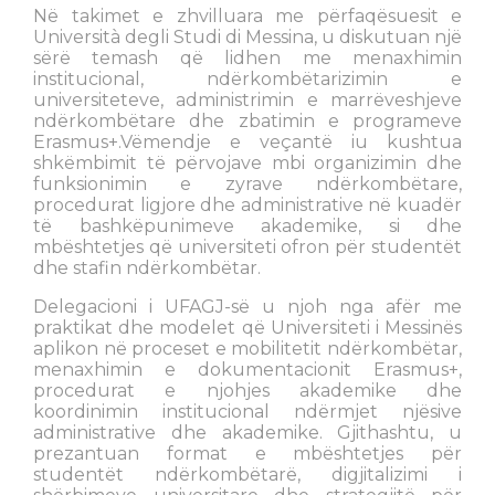
Në takimet e zhvilluara me përfaqësuesit e
Università degli Studi di Messina, u diskutuan një
sërë temash që lidhen me menaxhimin
institucional, ndërkombëtarizimin e
universiteteve, administrimin e marrëveshjeve
ndërkombëtare dhe zbatimin e programeve
Erasmus+.Vëmendje e veçantë iu kushtua
shkëmbimit të përvojave mbi organizimin dhe
funksionimin e zyrave ndërkombëtare,
procedurat ligjore dhe administrative në kuadër
të bashkëpunimeve akademike, si dhe
mbështetjes që universiteti ofron për studentët
dhe stafin ndërkombëtar.
Delegacioni i UFAGJ-së u njoh nga afër me
praktikat dhe modelet që Universiteti i Messinës
aplikon në proceset e mobilitetit ndërkombëtar,
menaxhimin e dokumentacionit Erasmus+,
procedurat e njohjes akademike dhe
koordinimin institucional ndërmjet njësive
administrative dhe akademike. Gjithashtu, u
prezantuan format e mbështetjes për
studentët ndërkombëtarë, digjitalizimi i