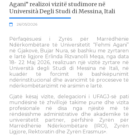
Agani” realizoi vizitë studimore në
Università Degli Studi di Messina, Itali
26/05/2026
Përfaqësuesi i Zyrës për Marrëdhënie
Ndërkombëtare të Universitetit “Fehmi Agani”
në Gjakovë, Bujar Nura, së bashku me zyrtaren
e lartë ligjore Erlinda Rizvanolli Meqa, nga data
18- 22 Maj 2026, realizuan një vizitë zyrtare në
Università degli Studi di Messina në Itali, në
kuadër të forcimit të bashkëpunimit
ndërinstitucional dhe avancimit të proceseve të
ndërkombëtarizimit në arsimin e lartë.
Gjatë kësaj vizite, delegacioni i UFAGJ-së pati
mundësinë të zhvillojë takime pune dhe vizita
profesionale në disa nga njësitë më të
rëndësishme administrative dhe akademike të
universitetit partner, përfshirë Zyrën për
Marrëdhënie Ndërkombëtare (IRO), Zyrën
Ligjore, Rektoratin dhe Zyrën Erasmus+.