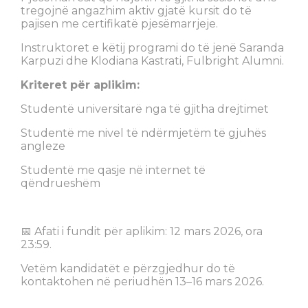
tregojnë angazhim aktiv gjatë kursit do të
pajisen me certifikatë pjesëmarrjeje.
Instruktoret e këtij programi do të jenë Saranda
Karpuzi dhe Klodiana Kastrati, Fulbright Alumni.
Kriteret për aplikim:
Studentë universitarë nga të gjitha drejtimet
Studentë me nivel të ndërmjetëm të gjuhës
angleze
Studentë me qasje në internet të
qëndrueshëm
📅 Afati i fundit për aplikim: 12 mars 2026, ora
23:59.
Vetëm kandidatët e përzgjedhur do të
kontaktohen në periudhën 13–16 mars 2026.