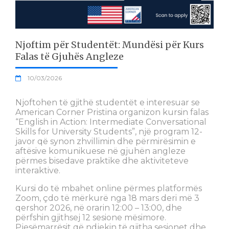
Njoftim për Studentët: Mundësi për Kurs
Falas të Gjuhës Angleze
10/03/2026
Njoftohen të gjithë studentët e interesuar se
American Corner Pristina organizon kursin falas
“English in Action: Intermediate Conversational
Skills for University Students”, një program 12-
javor që synon zhvillimin dhe përmirësimin e
aftësive komunikuese në gjuhën angleze
përmes bisedave praktike dhe aktiviteteve
interaktive.
Kursi do të mbahet online përmes platformës
Zoom, çdo të mërkurë nga 18 mars deri më 3
qershor 2026, në orarin 12:00 – 13:00, dhe
përfshin gjithsej 12 sesione mësimore.
Pjesëmarrësit që ndjekin të gjitha sesionet dhe