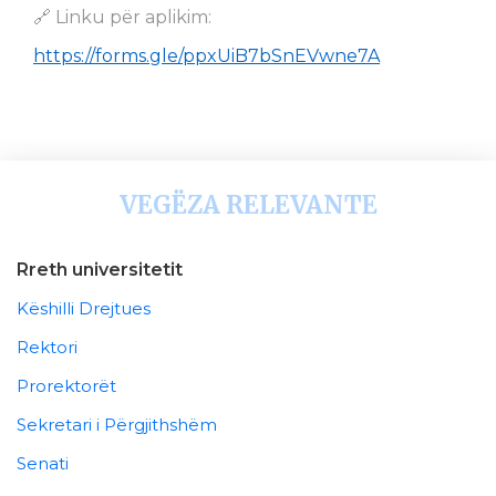
🔗 Linku për aplikim:
https://forms.gle/ppxUiB7bSnEVwne7A
VEGËZA RELEVANTE
Rreth universitetit
Këshilli Drejtues
Rektori
Prorektorët
Sekretari i Përgjithshëm
Senati