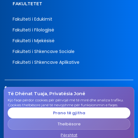
FAKULTETET
Fakulteti i Edukimit
Fakulteti i Filologjisë
Fakulteti i Mjekësisë
Fakulteti i Shkencave Sociale
Fakulteti i Shkencave Aplikative
Tel.
Të Dhënat Tuaja, Privatësia Jonë
038 200 20 831
Kjo faqe përdor cookies për përvojë më të mirë dhe analiza trafiku.
Email
Cookies thelbësore janë të nevojshme për funksionimin e faqes.
rektorati@uni-gjk.org
Prano të gjitha
Adresa
Thelbësore
Rektorati - Rr. "Ismail Qemali", n.n., 50 000 Gjakovë,
Republika e Kosovës
Përshtat