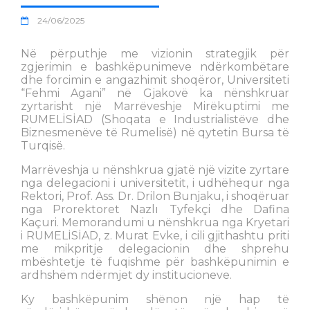
24/06/2025
Në përputhje me vizionin strategjik për
zgjerimin e bashkëpunimeve ndërkombëtare
dhe forcimin e angazhimit shoqëror, Universiteti
“Fehmi Agani” në Gjakovë ka nënshkruar
zyrtarisht një Marrëveshje Mirëkuptimi me
RUMELİSİAD (Shoqata e Industrialistëve dhe
Biznesmenëve të Rumelisë) në qytetin Bursa të
Turqisë.
Marrëveshja u nënshkrua gjatë një vizite zyrtare
nga delegacioni i universitetit, i udhëhequr nga
Rektori, Prof. Ass. Dr. Drilon Bunjaku, i shoqëruar
nga Prorektoret Nazlı Tyfekçi dhe Dafina
Kaçuri. Memorandumi u nënshkrua nga Kryetari
i RUMELİSİAD, z. Murat Evke, i cili gjithashtu priti
me mikpritje delegacionin dhe shprehu
mbështetje të fuqishme për bashkëpunimin e
ardhshëm ndërmjet dy institucioneve.
Ky bashkëpunim shënon një hap të