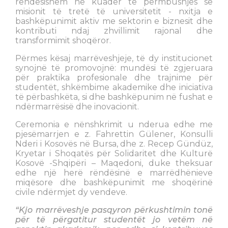
rëndësishëm në kuadër të përmbushjes së
misionit të tretë të universitetit - nxitja e
bashkëpunimit aktiv me sektorin e biznesit dhe
kontributi ndaj zhvillimit rajonal dhe
transformimit shoqëror.
Përmes kësaj marrëveshjeje, të dy institucionet
synojnë të promovojnë: mundësi të zgjeruara
për praktika profesionale dhe trajnime për
studentët, shkëmbime akademike dhe iniciativa
të përbashkëta, si dhe bashkëpunim në fushat e
ndërmarrësisë dhe inovacionit.
Ceremonia e nënshkrimit u nderua edhe me
pjesëmarrjen e z. Fahrettin Gülener, Konsulli
Nderi i Kosovës në Bursa, dhe z. Recep Gündüz,
Kryetar i Shoqatës për Solidaritet dhe Kulturë
Kosovë -Shqipëri – Maqedoni, duke theksuar
edhe një herë rëndësinë e marrëdhënieve
miqësore dhe bashkëpunimit me shoqërinë
civile ndërmjet dy vendeve.
“Kjo marrëveshje pasqyron përkushtimin tonë
për të përgatitur studentët jo vetëm në