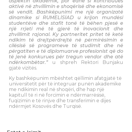
aspektin akademik, por edhe si kontribuues
aktivë në zhvillimin e shoqërisë dhe ekonomisë
së vendit. Bashkëpunimi me një organizatë
dinamike si RUMELİSİAD u krijon mundësi
studentëve dhe stafit tonë të bëhen pjesë e
një rrjeti më të gjerë të inovacionit dhe
zhvillimit rajonal. Ky partneritet pritet të ketë
ndikim të drejtpërdrejtë në përmirësimin e
cilësisë së programeve të studimit dhe në
përgatiten e të diplomuarve profesionist që do
të jenë konkurues për tregun vendor dhe atë
ndërkombëtar.”
u shpreh Rektori Bunjaku
gjatë vizitës.
Ky bashkëpunim mbështet qëllimin afatgjatë të
universitetit për të integruar punën akademike
me ndikimin real në shoqëri, dhe hap një
kapitull të ri në forcimin e ndërmarrësisë,
fuqizimin e të rinjve dhe transferimin e dijes
ndërmjet Kosovës dhe Turqisë.