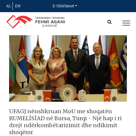
AL
EN
E-Shërbimet
UFAGJ nënshkruan MoU me shoqatën
RUMELİSİAD në Bursa, Turqi - Një hap i ri
drejt ndërkombëtarizimit dhe ndikimit
shoqëror