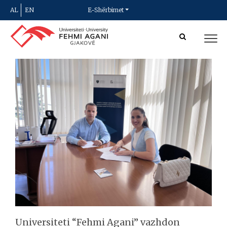
AL
EN
E-Shërbimet
Universiteti “Fehmi Agani” vazhdon