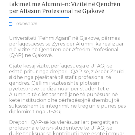
takimet me Alumni-n: Vizitë në Qendrën
për Aftësim Profesional në Gjakovë
03/06/2025
Universiteti “Fehmi Agani” në Gjakovë, përmes
përfaqësueses së Zyrës për Alumni, ka realizuar
një vizitë në Qendrën për Aftësim Profesional
(QAP) në Gjakovë.
Gjatë kësaj vizite, përfaqësuesja e UFAGj-së
është pritur nga drejtori i QAP-së, z.Arbër Zhubi,
si dhe nga pjesëtarë të stafit profesional të
qendrës. Qëllimi i vizitës ishte plotësimi i
pyetësorëve të dizajnuar për studentët e
Alumni-t të cilët tashmë janë të punësuar në
këtë institucion dhe përfaqësojnë shembuj të
suksesshëm të integrimit në tregun e punës pas
diplomimit nga UFAGj.
Drejtori i QAP-së ka vlerësuar lart përgatitjen
profesionale të ish-studentëve të UFAGj-së,
duke theksuar se kontributi i tyre është i çmuar