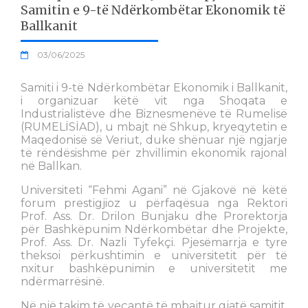
Samitin e 9-të Ndërkombëtar Ekonomik të
Ballkanit
03/06/2025
Samiti i 9-të Ndërkombëtar Ekonomik i Ballkanit,
i organizuar këtë vit nga Shoqata e
Industrialistëve dhe Biznesmenëve të Rumelisë
(RUMELİSİAD), u mbajt në Shkup, kryeqytetin e
Maqedonisë së Veriut, duke shënuar një ngjarje
të rëndësishme për zhvillimin ekonomik rajonal
në Ballkan.
Universiteti “Fehmi Agani” në Gjakovë në këtë
forum prestigjioz u përfaqësua nga Rektori
Prof. Ass. Dr. Drilon Bunjaku dhe Prorektorja
për Bashkëpunim Ndërkombëtar dhe Projekte,
Prof. Ass. Dr. Nazli Tyfekçi. Pjesëmarrja e tyre
theksoi përkushtimin e universitetit për të
nxitur bashkëpunimin e universitetit me
ndërmarrësinë.
Në një takim të veçantë të mbajtur gjatë samitit,