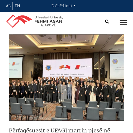
AL
EN
E-Shërbimet
Përfaqësuesit e UFAGJ marrin pjesë në