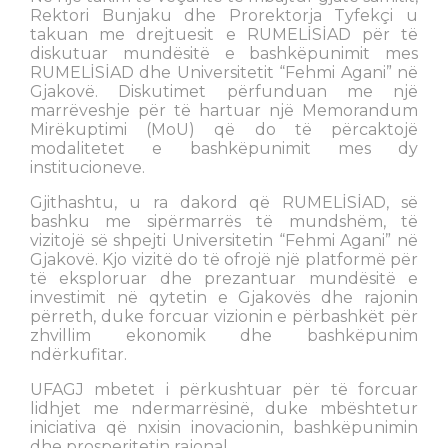
Rektori Bunjaku dhe Prorektorja Tyfekçi u
takuan me drejtuesit e RUMELİSİAD për të
diskutuar mundësitë e bashkëpunimit mes
RUMELİSİAD dhe Universitetit “Fehmi Agani” në
Gjakovë. Diskutimet përfunduan me një
marrëveshje për të hartuar një Memorandum
Mirëkuptimi (MoU) që do të përcaktojë
modalitetet e bashkëpunimit mes dy
institucioneve.
Gjithashtu, u ra dakord që RUMELİSİAD, së
bashku me sipërmarrës të mundshëm, të
vizitojë së shpejti Universitetin “Fehmi Agani” në
Gjakovë. Kjo vizitë do të ofrojë një platformë për
të eksploruar dhe prezantuar mundësitë e
investimit në qytetin e Gjakovës dhe rajonin
përreth, duke forcuar vizionin e përbashkët për
zhvillim ekonomik dhe bashkëpunim
ndërkufitar.
UFAGJ mbetet i përkushtuar për të forcuar
lidhjet me ndermarrësinë, duke mbështetur
iniciativa që nxisin inovacionin, bashkëpunimin
dhe prosperitetin rajonal.