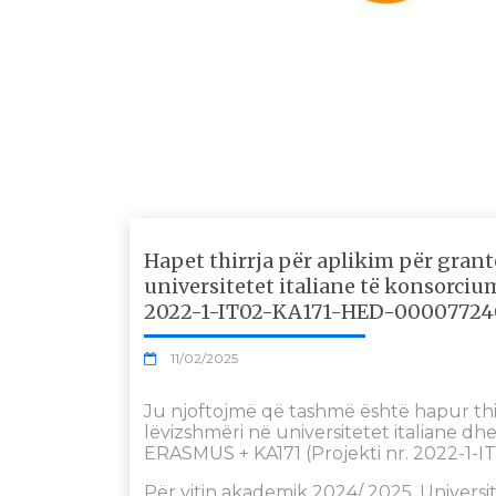
Hapet thirrja për aplikim për grant
universitetet italiane të konsorci
2022-1-IT02-KA171-HED-00007724
11/02/2025
Ju njoftojmë që tashmë është hapur thir
lëvizshmëri në universitetet italiane 
ERASMUS + KA171 (Projekti nr. 2022-1-
Për vitin akademik 2024/ 2025, Universit