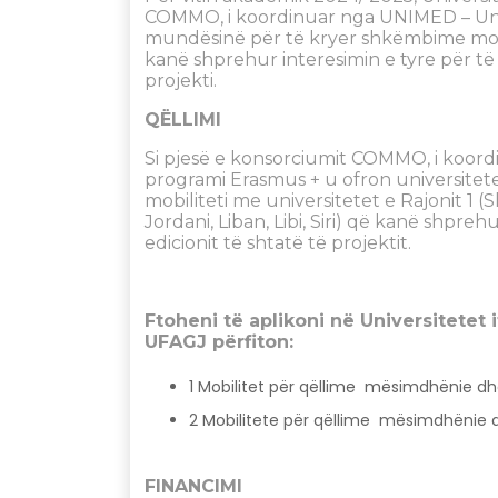
COMMO, i koordinuar nga UNIMED – Unio
mundësinë për të kryer shkëmbime mobili
kanë shprehur interesimin e tyre për të m
projekti.
QËLLIMI
Si pjesë e konsorciumit COMMO, i koord
programi Erasmus + u ofron universitet
mobiliteti me universitetet e Rajonit 1 (
Jordani, Liban, Libi, Siri) që kanë shpreh
edicionit të shtatë të projektit.
Ftoheni të aplikoni në Universitete
UFAGJ përfiton:
1 Mobilitet për qëllime mësimdhënie dhe 
2 Mobilitete për qëllime mësimdhënie dhe
FINANCIMI