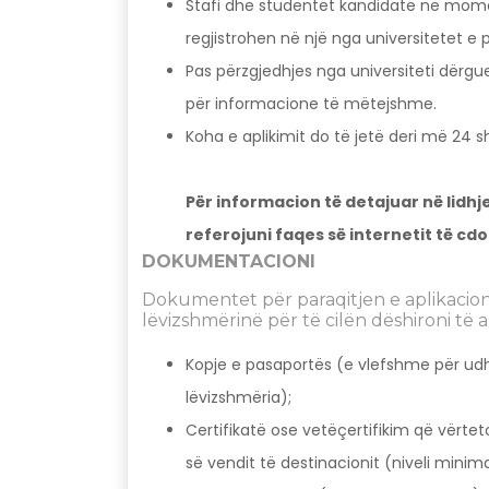
Stafi dhe studentët kandidatë në moment
regjistrohen në një nga universitetet e p
Pas përzgjedhjes nga universiteti dërgue
për informacione të mëtejshme.
Koha e aplikimit do të jetë deri më 24 s
Për informacion të detajuar në lidh
referojuni faqes së internetit të cdo
DOKUMENTACIONI
Dokumentet për paraqitjen e aplikacion
lëvizshmërinë për të cilën dëshironi të
Kopje e pasaportës (e vlefshme për ud
lëvizshmëria);
Certifikatë ose vetëçertifikim që vërtet
së vendit të destinacionit (niveli minima