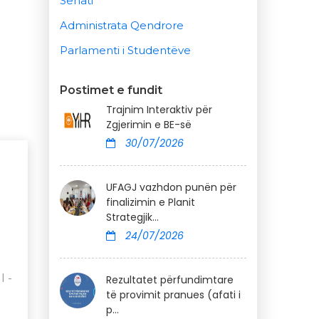
Senati
Administrata Qendrore
Parlamenti i Studentëve
Postimet e fundit
Trajnim Interaktiv për
Zgjerimin e BE-së
30/07/2026
UFAGJ vazhdon punën për
finalizimin e Planit
Strategjik...
24/07/2026
I -
Rezultatet përfundimtare
të provimit pranues (afati i
p...