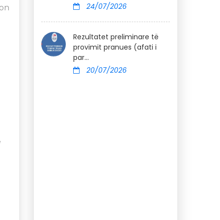
24/07/2026
ron
Rezultatet preliminare të
provimit pranues (afati i
par...
20/07/2026
ë