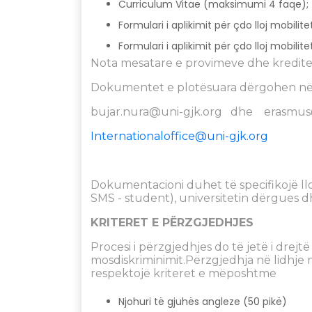
Curriculum Vitae (maksimumi 4 faqe);
Formulari i aplikimit për çdo lloj mobili
Formulari i aplikimit për çdo lloj mobili
Nota mesatare e provimeve dhe kreditev
Dokumentet e plotësuara dërgohen në 
bujar.nura@uni-gjk.org
dhe
erasmus
Internationaloffice@uni-gjk.org
Dokumentacioni duhet të specifikojë lloj
SMS - student), universitetin dërgues dh
KRITERET E PËRZGJEDHJES
Procesi i përzgjedhjes do të jetë i drej
mosdiskriminimit.Përzgjedhja në lidhje 
respektojë kriteret e mëposhtme
Njohuri të gjuhës angleze (50 pikë)