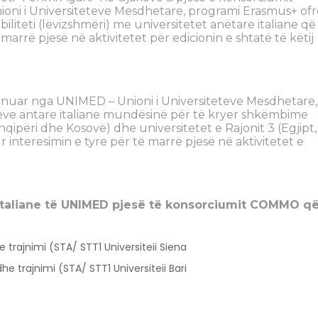
ni i Universiteteve Mesdhetare, programi Erasmus+ of
teti (lëvizshmëri) me universitetet anëtare italiane që
arrë pjesë në aktivitetet për edicionin e shtatë të këtij
inuar nga UNIMED – Unioni i Universiteteve Mesdhetare,
eve antare italiane mundësinë për të kryer shkëmbime
Shqipëri dhe Kosovë) dhe universitetet e Rajonit 3 (Egjipt,
ur interesimin e tyre për të marrë pjesë në aktivitetet e
t italiane të UNIMED pjesë të konsorciumit COMMO q
trajnimi (STA/ STT1 Universiteii Siena
 trajnimi (STA/ STT1 Universiteii Bari