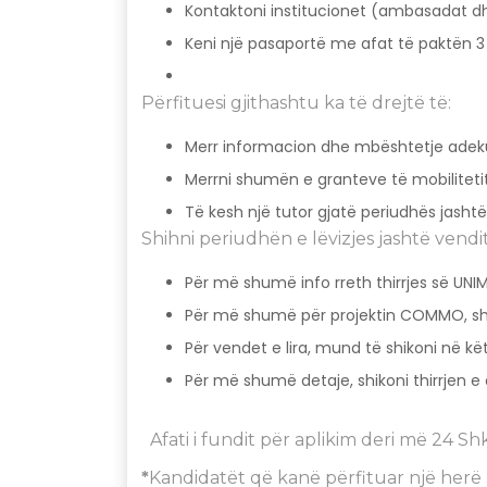
Kontaktoni institucionet (ambasadat dhe
Keni një pasaportë me afat të paktën 3
Përfituesi gjithashtu ka të drejtë të:
Merr informacion dhe mbështetje adekua
Merrni shumën e granteve të mobilitetit
Të kesh një tutor gjatë periudhës jashtë
Shihni periudhën e lëvizjes jashtë vendi
Për më shumë info rreth thirrjes së UNIM
Për më shumë për projektin COMMO, shif
Për vendet e lira, mund të shikoni në kët
Për më shumë detaje, shikoni thirrjen e
Afati i fundit për aplikim deri më 24 Sh
*
Kandidatët që kanë përfituar një herë