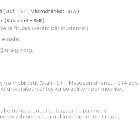
teti (Stafi - STT; Mësimdhënësit- STA )
teti (Studentët - SMS)
e të fituara (vetëm për studentët);
emailet:
@uni-gjk.org
,
in e mobilitetit (Stafi - STT; Mësuesimdhënsit – STA apo
e universitetin pritës ku po aplikoni për mobilitet.
të dhe transparent dhe i bazuar në parimet e
me lëvizshmërinë për qëllime trajnimi (STT) do të