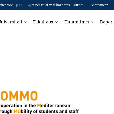
hkencore - JSEIS
Zyra për zhvillim të karrieres
Alumni
E-Shërbimet
niversiteti
Fakultetet
Hulumtimet
Depar