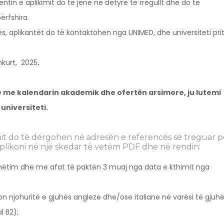
in e aplikimit do të jenë në detyrë të rregullt dhe do të
ërfshira.
s, aplikantët do të kontaktohen nga UNIMED, dhe universiteti pri
hkurt, 2025
.
je me kalendarin akademik dhe ofertën arsimore, ju lutemi
 universiteti.
it do të dërgohen në adresën e referencës së treguar p
 aplikoni në një skedar të vetëm PDF dhe në rendin:
hëtim dhe me afat të paktën 3 muaj nga data e kthimit nga
on njohuritë e gjuhës angleze dhe/ose italiane në varësi të gjuh
l B2);