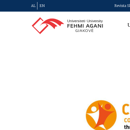
AL
EN
Revista S
U