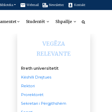
Biblioteka
Webmail
Newsletter
Kontakt
tamentet
Studentët
Shpallje
VEGËZA
RELEVANTE
Rreth universitetit
Këshilli Drejtues
Rektori
Prorektorët
Sekretari i Përgjithshëm