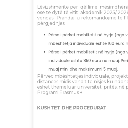
Lëvizshmëritë për qëllime mësimdhënie 
ose të dytë të vitit akademik 2025/ 2026
vendas . Prandaj ju rekomandojmë të fil
përgjedhjes.
Përsa i përket mobiltetit në hyrje (nga 
mbështetja individuale është 160 euro në
Përsa i përket mobilitetit në hyrje (nga
individuale është 850 euro në muaj. Per
muaj min, dhe maksimumi 5 muaj
.
Përvec mbështetjes individuale, projek
distancës midis vendit të nisjes ku ndohe
ëshët themeluar universiteti pritës, në
Programi Erasmus +.
KUSHTET DHE PROCEDURAT