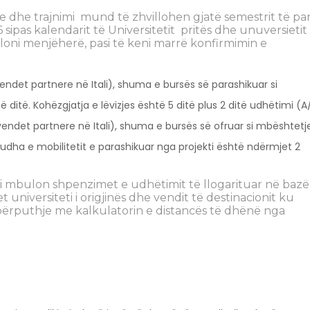
dhe trajnimi mund të zhvillohen gjatë semestrit të pa
 sipas kalendarit të Universitetit pritës dhe unuversietit
loni menjëherë, pasi të keni marrë konfirmimin e
vendet partnere në Itali), shuma e bursës së parashikuar si
 ditë. Kohëzgjatja e lëvizjes është 5 ditë plus 2 ditë udhëtimi (A
 vendet partnere në Itali), shuma e bursës së ofruar si mbështetj
iudha e mobilitetit e parashikuar nga projekti është ndërmjet 2
ti mbulon shpenzimet e udhëtimit të llogarituar në bazë
t universiteti i origjinës dhe vendit të destinacionit ku
 përputhje me kalkulatorin e distancës të dhënë nga