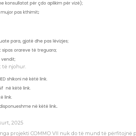
 konsullatat për çdo aplikim për vizë);
 mujor pas kthimit
;
te para, gjatë dhe pas lëvizjes;
 sipas orareve të treguara;
 vendit;
t të njohur.
ED shikoni në këtë link.
 në këtë link.
ë link.
 disponueshme në këtë link
.
kurt, 2025
 nga projekti COMMO VII nuk do të mund të përfitojnë 