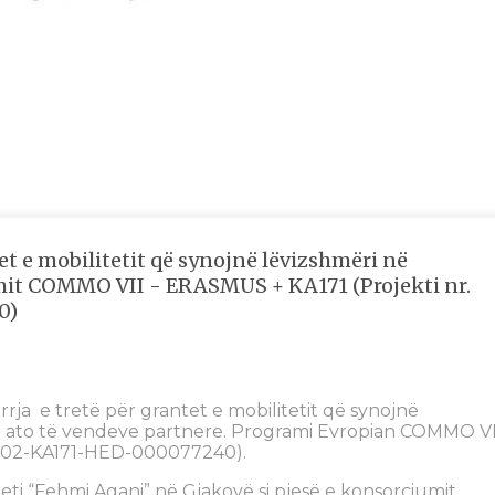
et e mobilitetit që synojnë lëvizshmëri në
umit COMMO VII - ERASMUS + KA171 (Projekti nr.
0)
rja e tretë për grantet e mobilitetit që synojnë
dhe ato të vendeve partnere. Programi Evropian COMMO VI
IT02-KA171-HED-000077240).
eti “Fehmi Agani” në Gjakovë si pjesë e konsorciumit