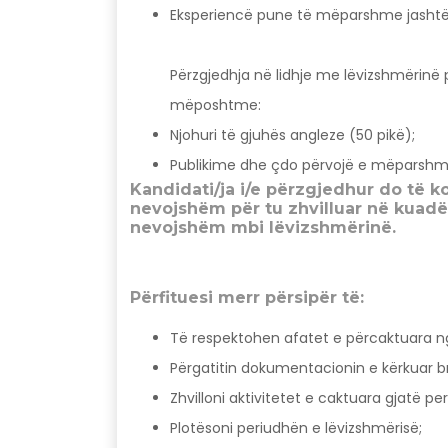
Eksperiencë pune të mëparshme jashtë 
Përzgjedhja në lidhje me lëvizshmërinë 
mëposhtme:
Njohuri të gjuhës angleze (50 pikë);
Publikime dhe çdo përvojë e mëparshm
Kandidati/ja i/e përzgjedhur do të 
nevojshëm për tu zhvilluar në kuadë
nevojshëm mbi lëvizshmërinë.
Përfituesi merr përsipër të:
Të respektohen afatet e përcaktuara ng
Përgatitin dokumentacionin e kërkuar b
Zhvilloni aktivitetet e caktuara gjatë pe
Plotësoni periudhën e lëvizshmërisë;