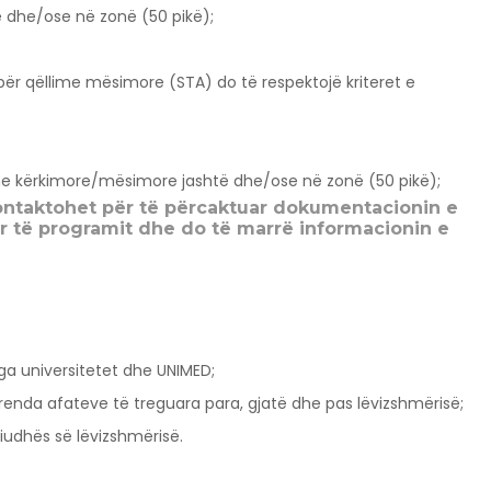
dhe/ose në zonë (50 pikë);
për qëllime mësimore (STA) do të respektojë kriteret e
e kërkimore/mësimore jashtë dhe/ose në zonë (50 pikë);
kontaktohet për të përcaktuar dokumentacionin e
r të programit dhe do të marrë informacionin e
a universitetet dhe UNIMED;
renda afateve të treguara para, gjatë dhe pas lëvizshmërisë;
riudhës së lëvizshmërisë.