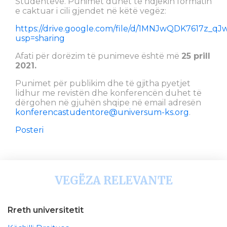
Studentëve. Punimet duhet të ndjekin formatin
e caktuar i cili gjendet në këtë vegëz:
https://drive.google.com/file/d/1MNJwQDK7617z
usp=sharing
Afati për dorëzim të punimeve është më
25 prill
2021.
Punimet për publikim dhe të gjitha pyetjet
lidhur me revistën dhe konferencën duhet të
dërgohen në gjuhën shqipe në email adresën
konferencastudentore@universum-ks.org
.
Posteri
VEGËZA RELEVANTE
Rreth universitetit