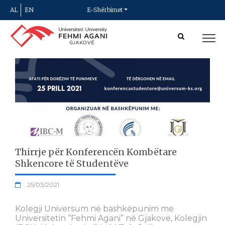
AL
EN
E-Shërbimet
Thirrje për Konferencën Kombëtare
Shkencore të Studentëve
25/03/2021
Kolegji Universum në bashkëpunim me
Universitetin “Fehmi Agani” në Gjakovë, Kolegjin