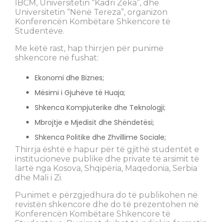
IBCM, Universitetin “Kadri Zeka”, dhe
Universitetin “Nënë Tereza”, organizon
Konferencën Kombëtare Shkencore të
Studentëve.
Me këtë rast, hap thirrjen për punime
shkencore në fushat:
Ekonomi dhe Biznes;
Mësimi i Gjuhëve të Huaja;
Shkenca Kompjuterike dhe Teknologji;
Mbrojtje e Mjedisit dhe Shëndetësi;
Shkenca Politike dhe Zhvillime Sociale;
Thirrja është e hapur për të gjithë studentët e
institucioneve publike dhe private të arsimit të
lartë nga Kosova, Shqipëria, Maqedonia, Serbia
dhe Mali i Zi.
Punimet e përzgjedhura do të publikohen në
revistën shkencore dhe do të prezentohen në
Konferencën Kombëtare Shkencore të