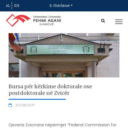
AL
EN
E-Shërbimet
Bursa për kërkime doktorale ose
postdoktorale në Zvicër
30/08/2017
Qeveria Zvicrrane nëpërmjet “Federal Commission for