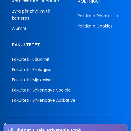
Administrata Qendrore
POLITIKAT
Zyra për zhvillim të
Politika e Privatësisë
karrieres
Politika e Cookies
Alumni
FAKULTETET
Fakulteti i Edukimit
Fakulteti i Filologjisë
Fakulteti i Mjekësisë
Fakulteti i Shkencave Sociale
Fakulteti i Shkencave Aplikative
Tel.
Të Dhënat Tuaja, Privatësia Jonë