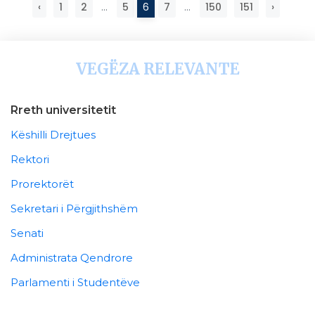
‹
1
2
...
5
6
7
...
150
151
›
VEGËZA RELEVANTE
Rreth universitetit
Këshilli Drejtues
Rektori
Prorektorët
Sekretari i Përgjithshëm
Senati
Administrata Qendrore
Parlamenti i Studentëve