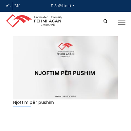
AL
EN
E-Shërbimet
Njoftim për pushim