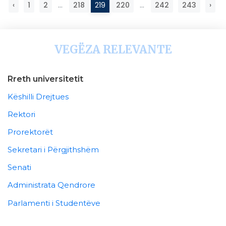
‹
1
2
...
218
219
220
...
242
243
›
VEGËZA RELEVANTE
Rreth universitetit
Këshilli Drejtues
Rektori
Prorektorët
Sekretari i Përgjithshëm
Senati
Administrata Qendrore
Parlamenti i Studentëve