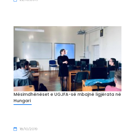
Mësimdhënëset e UGJFA-së mbajnë ligjërata në
Hungari
18/10/2019