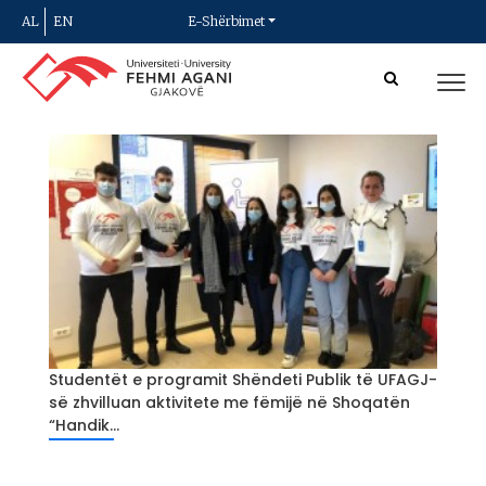
AL
EN
E-Shërbimet
Studentët e programit Shëndeti Publik të UFAGJ-
së zhvilluan aktivitete me fëmijë në Shoqatën
“Handik...