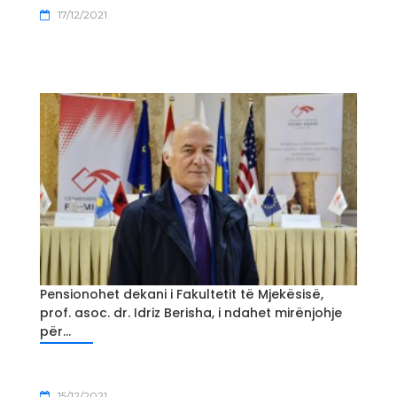
17/12/2021
Pensionohet dekani i Fakultetit të Mjekësisë,
prof. asoc. dr. Idriz Berisha, i ndahet mirënjohje
për...
15/12/2021