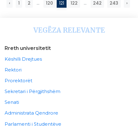
‹
1
2
...
120
121
122
...
242
243
›
VEGËZA RELEVANTE
Rreth universitetit
Këshilli Drejtues
Rektori
Prorektorët
Sekretari i Përgjithshëm
Senati
Administrata Qendrore
Parlamenti i Studentëve