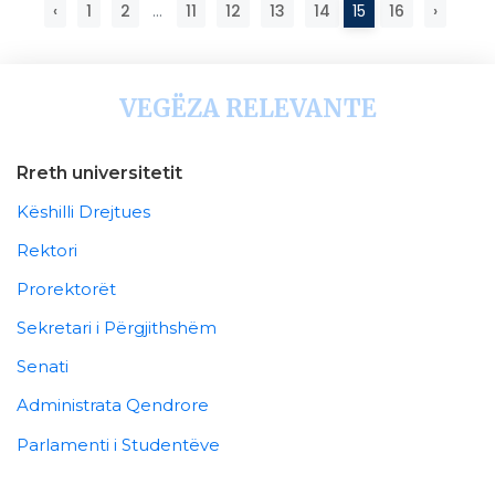
‹
1
2
...
11
12
13
14
15
16
›
VEGËZA RELEVANTE
Rreth universitetit
Këshilli Drejtues
Rektori
Prorektorët
Sekretari i Përgjithshëm
Senati
Administrata Qendrore
Parlamenti i Studentëve