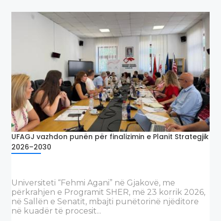
Data e publikimit: 01/07/2026
UFAGJ vazhdon punën për finalizimin e Planit Strategjik
Konkurs për pranimin e
2026–2030
studentëve të rinj Bachelor në
vitin akademik 2026/2027
Data e publikimit: 30/06/2026
Universiteti “Fehmi Agani” në Gjakovë, me
përkrahjen e Programit SHER, më 23 korrik 2026,
në Sallën e Senatit, mbajti punëtorinë njëditore
në kuadër të procesit...