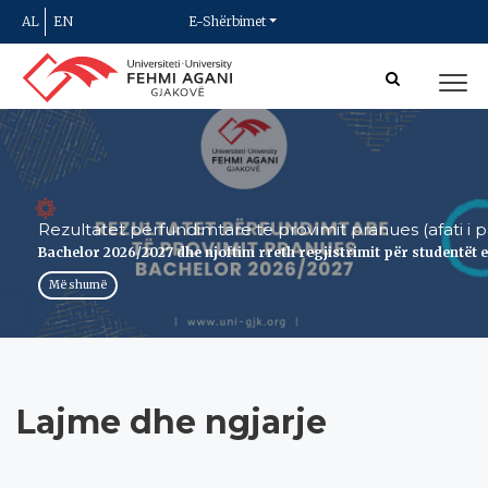
AL
EN
E-Shërbimet
Rezultatet përfundimtare të provimit pranues (afati i p
Bachelor 2026/2027 dhe njoftim rreth regjistrimit për studentët 
Më shumë
Lajme dhe ngjarje
Njoftim për Mundësi Praktike
Erasmus+ në Portugali