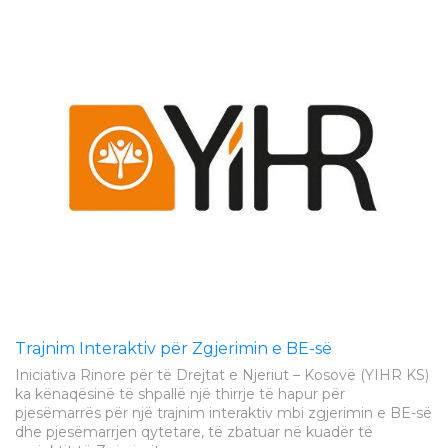
Rezultatet përfundimtare të
provimit pranues (afati i parë) -
Bachelor 2026/2027 dhe njoftim
rreth regjistrimit për studentët e
pranuar
Data e publikimit: 24/07/2026
Trajnim Interaktiv për Zgjerimin e BE-së
Rezultatet preliminare të
Iniciativa Rinore për të Drejtat e Njeriut – Kosovë (YIHR KS)
provimit pranues (afati i parë) -
ka kënaqësinë të shpallë një thirrje të hapur për
Bachelor 2026/2027
pjesëmarrës për një trajnim interaktiv mbi zgjerimin e BE-së
dhe pjesëmarrjen qytetare, të zbatuar në kuadër të