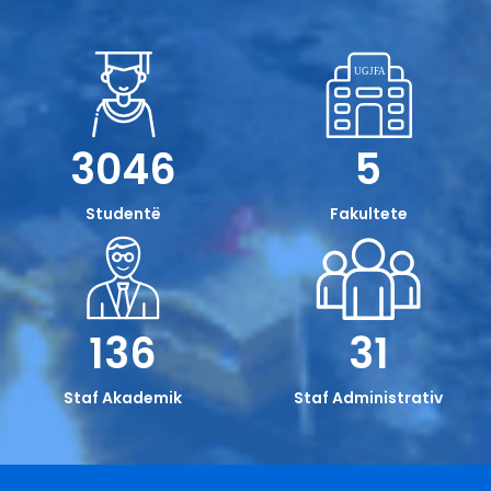
Konkurs për pozitë të lirë pune
Data e publikimit: 13/07/2026
3046
5
Studentë
Fakultete
136
31
Staf Akademik
Staf Administrativ
Bursa “LULËZOJNË” 2026/27 -
Thirrje e hapur për Studentët
Bachelor nga e gjithë Kosova