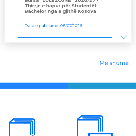
Bursa “LULËZOJNË” 2026/27 -
Thirrje e hapur për Studentët
Bachelor nga e gjithë Kosova
Data e publikimit: 08/07/2026
Më shumë...
Njoftim për Mundësi Praktike
Erasmus+ në Portugali
Data e publikimit: 01/07/2026