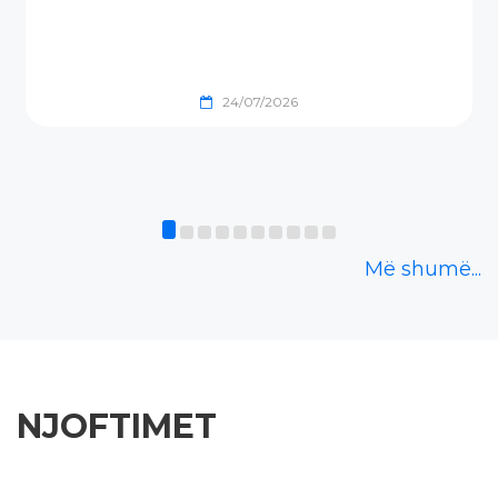
24/07/2026
Trajnim për studente
“AI4Students” nga The
Foundation House
Më shumë...
Data e publikimit: 24/06/2026
NJOFTIMET