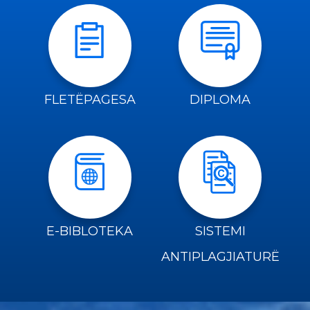
FLETËPAGESA
DIPLOMA
Njoftim rreth provimit pranues
(afati i parë) Bachelor 2026/2027
Data e publikimit: 17/07/2026
E-BIBLOTEKA
SISTEMI
ANTIPLAGJIATURË