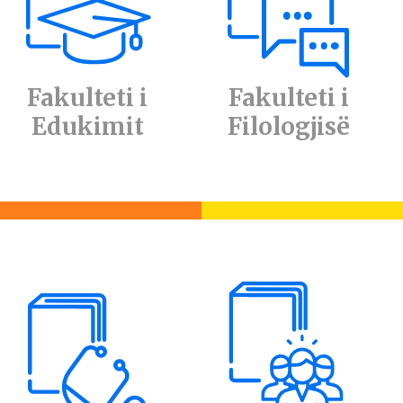
Fakulteti i
Fakulteti i
Edukimit
Filologjisë
Konkurs për pranimin e
studentëve të rinj Bachelor në
vitin akademik 2026/2027
Data e publikimit: 30/06/2026