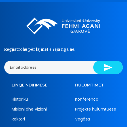
Data e publikimit: 08/07/2026
Regjistrohu për lajmet e reja nga ne..
Njoftim për Mundësi Praktike
Erasmus+ në Portugali
LINQE NDIHMËSE
HULUMTIMET
Data e publikimit: 01/07/2026
Historiku
Konferenca
Misioni dhe Vizioni
Projekte hulumtuese
Rektori
Vegëza