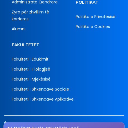
Administrata Qendrore
POLITIKAT
Zyra për zhvillim të
Politika e Privatësisë
karrieres
Politika e Cookies
Alumni
Konkurs për pranimin e
studentëve të rinj Bachelor në
FAKULTETET
vitin akademik 2026/2027
Fakulteti i Edukimit
Data e publikimit: 30/06/2026
Fakulteti i Filologjisë
Fakulteti i Mjekësisë
Fakulteti i Shkencave Sociale
Fakulteti i Shkencave Aplikative
Tel.