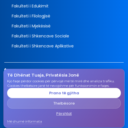
Fakulteti i Edukimit
Fakulteti i Filologjisë
Fakulteti i Mjekësisë
Fakulteti i Shkencave Sociale
Fakulteti i Shkencave Aplikative
Tel.
Të Dhënat Tuaja, Privatësia Jonë
038 200 20 831
Kjo faqe përdor cookies për përvojë më të mirë dhe analiza trafiku.
Email
Cookies thelbësore janë të nevojshme për funksionimin e faqes.
rektorati@uni-gjk.org
Prano të gjitha
Adresa
Thelbësore
Rektorati - Rr. "Ismail Qemali", n.n., 50 000 Gjakovë,
Republika e Kosovës
Përshtat
Më shumë informata