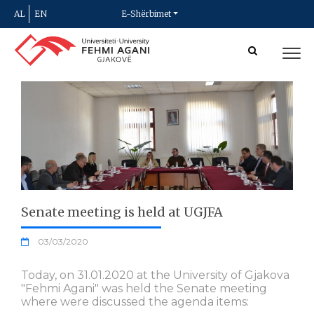
AL
EN
E-Shërbimet
Senate meeting is held at UGJFA
03/03/2020
Today, on 31.01.2020 at the University of Gjakova
"Fehmi Agani" was held the Senate meeting
where were discussed the agenda items: