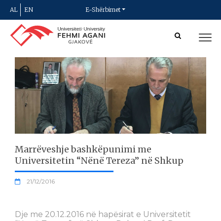
AL
EN
E-Shërbimet
Marrëveshje bashkëpunimi me
Universitetin “Nënë Tereza” në Shkup
21/12/2016
Dje me 20.12.2016 në hapësirat e Universitetit