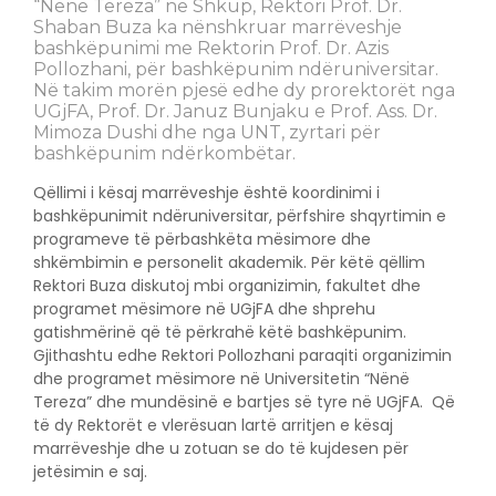
“Nenë Tereza” në Shkup, Rektori Prof. Dr.
Shaban Buza ka nënshkruar marrëveshje
bashkëpunimi me Rektorin Prof. Dr. Azis
Pollozhani, për bashkëpunim ndëruniversitar.
Në takim morën pjesë edhe dy prorektorët nga
UGjFA, Prof. Dr. Januz Bunjaku e Prof. Ass. Dr.
Mimoza Dushi dhe nga UNT, zyrtari për
bashkëpunim ndërkombëtar.
Qëllimi i kësaj marrëveshje është koordinimi i
bashkëpunimit ndëruniversitar, përfshire shqyrtimin e
programeve të përbashkëta mësimore dhe
shkëmbimin e personelit akademik. Për këtë qëllim
Rektori Buza diskutoj mbi organizimin, fakultet dhe
programet mësimore në UGjFA dhe shprehu
gatishmërinë që të përkrahë këtë bashkëpunim.
Gjithashtu edhe Rektori Pollozhani paraqiti organizimin
dhe programet mësimore në Universitetin “Nënë
Tereza” dhe mundësinë e bartjes së tyre në UGjFA. Që
të dy Rektorët e vlerësuan lartë arritjen e kësaj
marrëveshje dhe u zotuan se do të kujdesen për
jetësimin e saj.