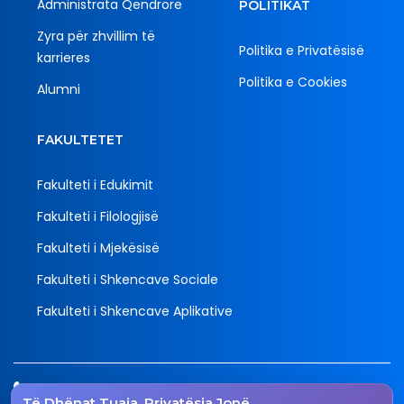
Administrata Qendrore
POLITIKAT
Zyra për zhvillim të
Politika e Privatësisë
karrieres
Politika e Cookies
Alumni
FAKULTETET
Fakulteti i Edukimit
Fakulteti i Filologjisë
Fakulteti i Mjekësisë
Fakulteti i Shkencave Sociale
Fakulteti i Shkencave Aplikative
Tel.
Të Dhënat Tuaja, Privatësia Jonë