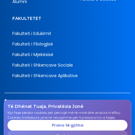
Alumni
FAKULTETET
Fakulteti i Edukimit
Fakulteti i Filologjisë
Fakulteti i Mjekësisë
Fakulteti i Shkencave Sociale
Fakulteti i Shkencave Aplikative
Tel.
Të Dhënat Tuaja, Privatësia Jonë
038 200 20 831
Kjo faqe përdor cookies për përvojë më të mirë dhe analiza trafiku.
Email
Cookies thelbësore janë të nevojshme për funksionimin e faqes.
rektorati@uni-gjk.org
Prano të gjitha
Adresa