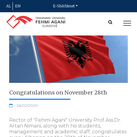
AL
EN
E-Shërbimet
Congratulations on November 28th
26/02/2020
Rector of "Fehmi Agani" University Prof.Ass.Dr.
Artan Nimani, along with his students,
management and academic staff, congratulates