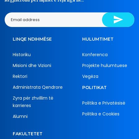
Regjistrohu për lajmet e reja nga ne..
LINQE NDIHMËSE
HULUMTIMET
Historiku
Konferenca
Misioni dhe Vizioni
Projekte hulumtuese
Rektori
Vegëza
Administrata Qendrore
POLITIKAT
Zyra për zhvillim të
Politika e Privatësisë
karrieres
Politika e Cookies
Alumni
FAKULTETET