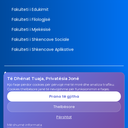
Fakulteti i Edukimit
Fakulteti i Filologjisë
Fakulteti i Mjekësisë
Fakulteti i Shkencave Sociale
Fakulteti i Shkencave Aplikative
Tel.
Të Dhënat Tuaja, Privatësia Jonë
038 200 20 831
Kjo faqe përdor cookies për përvojë më të mirë dhe analiza trafiku.
Email
Cookies thelbësore janë të nevojshme për funksionimin e faqes.
rektorati@uni-gjk.org
Prano të gjitha
Adresa
Thelbësore
Rektorati - Rr. "Ismail Qemali", n.n., 50 000 Gjakovë,
Republika e Kosovës
Përshtat
Më shumë informata