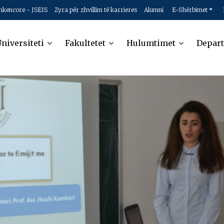
hkencore - JSEIS
Zyra për zhvillim të karrieres
Alumni
E-Shërbimet
niversiteti
Fakultetet
Hulumtimet
Depar