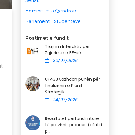
Senati
Administrata Qendrore
Parlamenti i Studentëve
Postimet e fundit
Trajnim Interaktiv për
Zgjerimin e BE-së
30/07/2026
it
UFAGJ vazhdon punën për
finalizimin e Planit
Strategjik...
24/07/2026
Rezultatet përfundimtare
të provimit pranues (afati i
n
p...