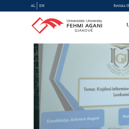
AL
EN
Revista S
U