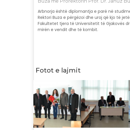
Buza me Prorektorin Prof. Dr. Januz B
Arbnorja është diplomantja e parë në studimet
Rektori Buza e përgëzoi dhe uroj që kjo të jet
Fakultetet tjera të Universitetit të Gjakovës
mirën e vendit dhe të kombit.
Fotot e lajmit