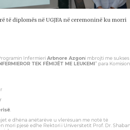
rë të diplomës në UGJFA në ceremoninë ku morri
Programin Infermieri
Arbnore Azgon
i mbrojti me sukses
INFERMIEROR TEK FËMIJËT ME LEUKEMI
” para Komision
r
r
risë
.
igjet e dhëna anëtarëve u vlerësuan me notë të
mori pjesë edhe Rektori i Universitetit Prof. Dr. Shaba