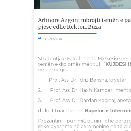
Arbnore Azgoni mbrojti temën e pa
pjesë edhe Rektori Buza
09/12/2016
Studentja e Fakultetit të Mjekësisë në 
temën e diplomës me titull: “
KUJDESI 
në përbërje:
1. Prof. Ass. Dr. Idriz Berisha, kryetar
2. Prof. Ass. Dr. Haxhi Kamberi, mento
3. Prof. Ass. Dr. Dardan Koçinaj, anëta
duke fituar thirrjen
Baçelor e Infermie
Prezantimi i punimit, punimi dhe përgj
shkëlqyeshme në ceremoninë në të cilën 