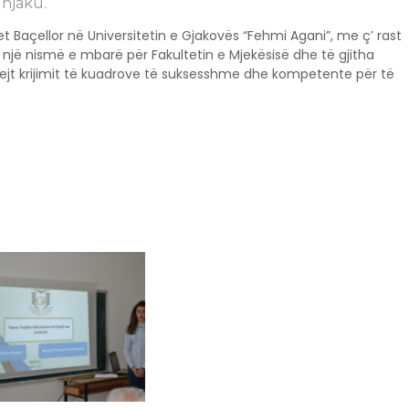
unjaku.
 Baçellor në Universitetin e Gjakovës “Fehmi Agani”, me ç’ rast
ë një nismë e mbarë për Fakultetin e Mjekësisë dhe të gjitha
 drejt krijimit të kuadrove të suksesshme dhe kompetente për të