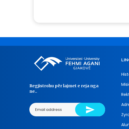
LIN
Hist
Misi
Regjistrohu për lajmet e reja nga
ne..
Rekt
Adm
Zyra
Alu