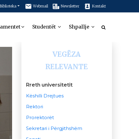
Biblioteka
Webmail
Newsletter
Kontakt
tamentet
Studentët
Shpallje
VEGËZA
RELEVANTE
Rreth universitetit
Këshilli Drejtues
Rektori
Prorektorët
Sekretari i Përgjithshëm